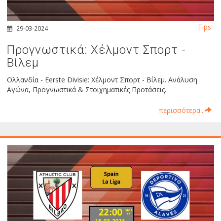
Tips
29-03-2024
Προγνωστικά: Χέλμοντ Σπορτ -
Βίλεμ
Ολλανδία - Eerste Divisie: Χέλμοντ Σπορτ - Βίλεμ. Ανάλυση
Αγώνα, Προγνωστικά & Στοιχηματικές Προτάσεις.
περισσότερα...