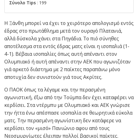
Σύνολο Tips
: 199
Η Ξάνθη μπορεί να έχει το χειρότερο απολογισμό εντός
έδρας στο πρωτάθλημα μετά τον ουραγό Πλατανιά,
αλλά δύσκολα χάνει στα Πηγάδια. Το πιό σύνηθες
αποτέλεσμα στα εντός έδρας ματς είναι η ισοπαλιά (1-
4-1). Βέβαια ισοπαλίες όπως αυτή απέναντι στον
Ολυμπιακό ή αυτή απέναντι στην ΑΕΚ που αγωνιζόταν
γιά αρκετό διάστημα με 2 παίκτες παραπάνω μόνο
αποτυχία δεν συνιστούν γιά τους Ακρίτες.
Ο ΠΑΟΚ όπως τα λέγαμε και την περασμένη
αγωνιστική, έξω από την Τούμπα δεν έχει καταφέρει να
κερδίσει. Στα ντέρμπυ με Ολυμπιακό και ΑΕΚ γνώρισε
την ήττα ένω απέσπασε ισοπαλία σε θεωρητικά εύκολα
ματς. Την περασμένη αγωνίστικη δεν κατάφερε να
κερδίσει τον «μισό» Πανιώνιο αφου από τους
Νεοσμυρνίωτες έλειπαν πολλοί βασικοί παίκτες.