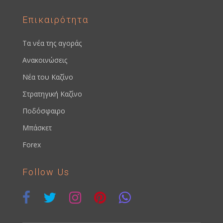
Επικαιρότητα
Τα νέα της αγοράς
Ανακοινώσεις
Νέα του Καζίνο
Στρατηγική Καζίνο
Ποδόσφαιρο
Μπάσκετ
Forex
Follow Us