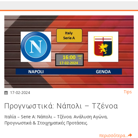
Tips
17-02-2024
Προγνωστικά: Νάπολι – Τζένοα
Ιταλία – Serie A: Νάπολι – Τζένοα. Ανάλυση Αγώνα,
Προγνωστικά & Στοιχηματικές Προτάσεις.
περισσότερα...