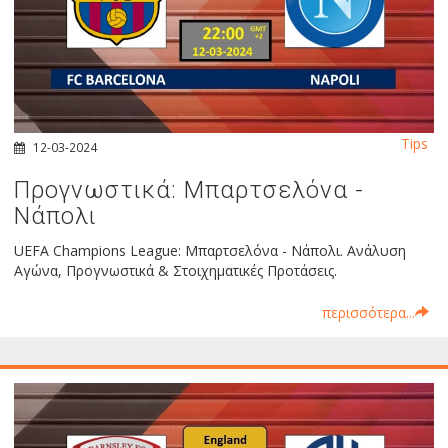
Tips
12-03-2024
Προγνωστικά: Μπαρτσελόνα -
Νάπολι
UEFA Champions League: Μπαρτσελόνα - Νάπολι. Ανάλυση
Αγώνα, Προγνωστικά & Στοιχηματικές Προτάσεις.
περισσότερα...