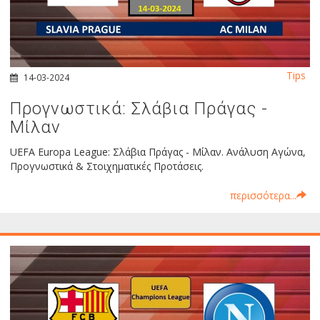
Tips
14-03-2024
Προγνωστικά: Σλάβια Πράγας -
Μίλαν
UEFA Europa League: Σλάβια Πράγας - Μίλαν. Ανάλυση Αγώνα,
Προγνωστικά & Στοιχηματικές Προτάσεις.
περισσότερα...