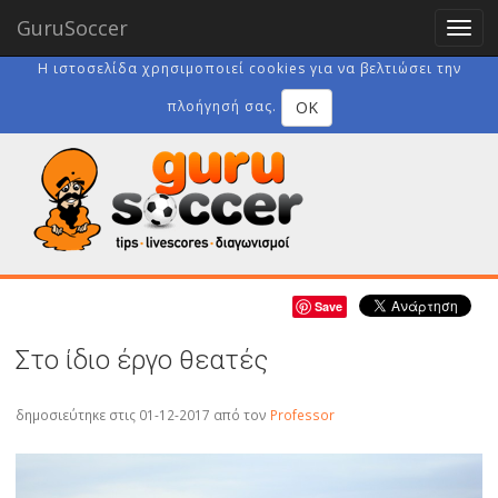
GuruSoccer
Togg
navig
Η ιστοσελίδα χρησιμοποιεί cookies για να βελτιώσει την
OK
πλοήγησή σας.
Save
Στο ίδιο έργο θεατές
δημοσιεύτηκε στις 01-12-2017
από τον
Professor