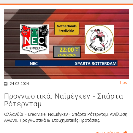
Tips
24-02-2024
Προγνωστικά: Ναϊμέγκεν - Σπάρτα
Ρότερνταμ
Ολλανδία – Eredivisie: Ναϊμέγκεν - Σπάρτα Ρότερνταμ. Ανάλυση
Αγώνα, Προγνωστικά & Στοιχηματικές Προτάσεις.
περισσότερα...