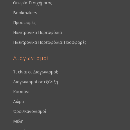
Θεωρία Στοιχήματος
Bookmakers
Προσφορές
Ηλεκτρονικά Πορτοφόλια
Ηλεκτρονικά Πορτοφόλια: Προσφορές
Διαγωνισμοί
Τι είναι οι Διαγωνισμοί;
Διαγωνισμοί σε εξέλιξη
Κουπόνι
Δώρα
Όροι/Κανονισμοί
Μέλη