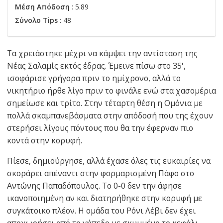
Μέση Απόδοση
: 5.89
Σύνολο Tips
: 48
Τα χρειάστηκε μέχρι να κάμψει την αντίσταση της
Νέας Σαλαμίς εκτός έδρας. Έμεινε πίσω στο 35',
ισοφάρισε γρήγορα πριν το ημίχρονο, αλλά το
νικητήριο ήρθε λίγο πριν το φινάλε ενώ στα χασομέρια
σημείωσε και τρίτο. Στην τέταρτη θέση η Ομόνια με
πολλά σκαμπανεβάσματα στην απόδοσή που της έχουν
στερήσει λίγους πόντους που θα την έφερναν πιο
κοντά στην κορυφή.
Πίεσε, δημιούργησε, αλλά έχασε όλες τις ευκαιρίες να
σκοράρει απέναντι στην φορμαρισμένη Πάφο στο
Αντώνης Παπαδόπουλος. Το 0-0 δεν την άφησε
ικανοποιημένη αν και διατηρήθηκε στην κορυφή με
συγκάτοικο πλέον. Η ομάδα του Ρόνι Λέβι δεν έχει
αποχωρήσει από το γήπεδο με σκυμμένο το κεφάλι