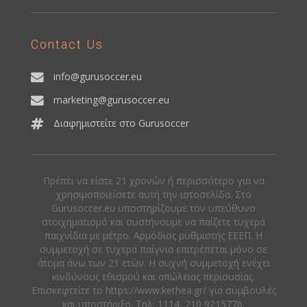
Contact Us
info@gurusoccer.eu
marketing@gurusoccer.eu
Διαφημιστείτε στο Gurusoccer
Πρέπει να είστε 21 χρονών ή περισσότερο για να
χρησιμοποιείσετε αυτή την ιστοσελίδα. Στο
Gurusoccer.eu υποστηρίζουμε τον υπεύθυνο
στοιχηματισμό και συστήνουμε να παίζετε τυχερά
παιχνίδια με μέτρο. Αρμόδιος ρυθμιστής ΕΕΕΠ. Η
συμμετοχή σε τυχερά παίγνια επιτρέπεται μόνο σε
άτομα άνω των 21 ετών. Η συχνή συμμετοχή ενέχει
κινδύνους εθισμού και απώλειας περιουσίας.
Eπισκεφτείτε το https://www.kethea.gr/ για συμβουλές
και υποστήριξη. Tηλ: 1114, 210 9215776.