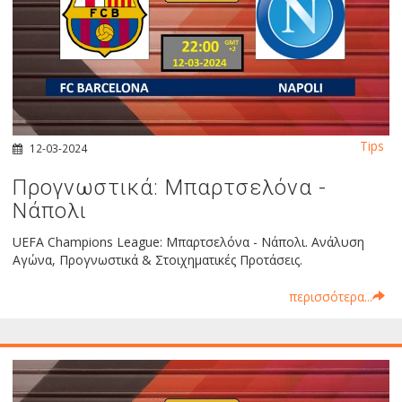
Tips
12-03-2024
Προγνωστικά: Μπαρτσελόνα -
Νάπολι
UEFA Champions League: Μπαρτσελόνα - Νάπολι. Ανάλυση
Αγώνα, Προγνωστικά & Στοιχηματικές Προτάσεις.
περισσότερα...