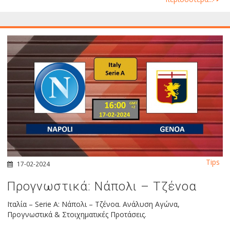
Tips
17-02-2024
Προγνωστικά: Νάπολι – Τζένοα
Ιταλία – Serie A: Νάπολι – Τζένοα. Ανάλυση Αγώνα,
Προγνωστικά & Στοιχηματικές Προτάσεις.