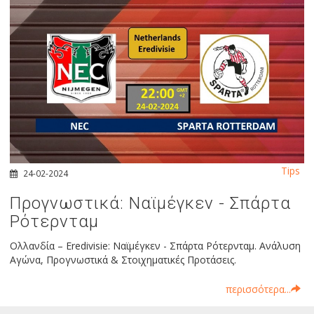
Tips
24-02-2024
Προγνωστικά: Ναϊμέγκεν - Σπάρτα
Ρότερνταμ
Ολλανδία – Eredivisie: Ναϊμέγκεν - Σπάρτα Ρότερνταμ. Ανάλυση
Αγώνα, Προγνωστικά & Στοιχηματικές Προτάσεις.
περισσότερα...