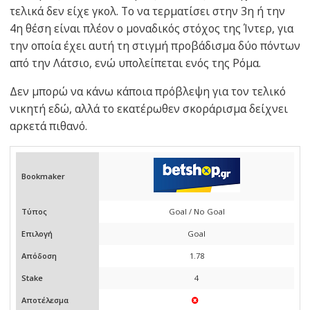
τελικά δεν είχε γκολ. Το να τερματίσει στην 3η ή την
4η θέση είναι πλέον ο μοναδικός στόχος της Ίντερ, για
την οποία έχει αυτή τη στιγμή προβάδισμα δύο πόντων
από την Λάτσιο, ενώ υπολείπεται ενός της Ρόμα.
Δεν μπορώ να κάνω κάποια πρόβλεψη για τον τελικό
νικητή εδώ, αλλά το εκατέρωθεν σκοράρισμα δείχνει
αρκετά πιθανό.
Bookmaker
Τύπος
Goal / No Goal
Επιλογή
Goal
Απόδοση
1.78
Stake
4
Αποτέλεσμα