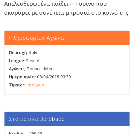
Απελευθερωμένα παίζει η Τορίνο που
σκοράρει με συνέπεια μπροστά στο κοινό της
Πληροφορίες Αγώνα
Περιοχή
: Italy
League
: Serie A
Αγώνας
:
Torino
-
Inter
Ημερομηνία
: 08/04/2018 03:30
Tipster
:
Jorobado
Στατιστικά Jorobado
Κέρδος
: -299.55