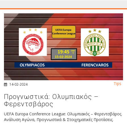
Tips
14-02-2024
Προγνωστικά: Ολυμπιακός –
Φερεντσβάρος
UEFA Europa Conference League: Ολυμπιακός – Φερεντσβάρος.
Ανάλυση Αγώνα, Προγνωστικά & Στοιχηματικές Προτάσεις.