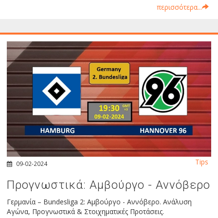
περισσότερα...
Tips
09-02-2024
Προγνωστικά: Αμβούργο - Αννόβερο
Γερμανία – Bundesliga 2: Αμβούργο - Αννόβερο. Ανάλυση
Αγώνα, Προγνωστικά & Στοιχηματικές Προτάσεις.