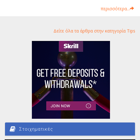
περισσότερα...
Δείτε όλα τα άρθρα στην κατηγορία Tips
Στοιχηματικές