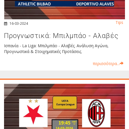
Tips
16-03-2024
Προγνωστικά: Μπιλμπάο - Αλαβές
Ισπανία - La Liga: Μπιλμπάο - Αλαβές. Ανάλυση Αγώνα,
Προγνωστικά & Στοιχηματικές Προτάσεις.
περισσότερα...