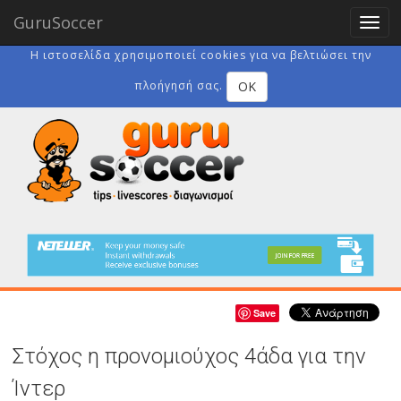
GuruSoccer
Togg
navig
Η ιστοσελίδα χρησιμοποιεί cookies για να βελτιώσει την
OK
πλοήγησή σας.
Save
Στόχος η προνομιούχος 4άδα για την
Ίντερ