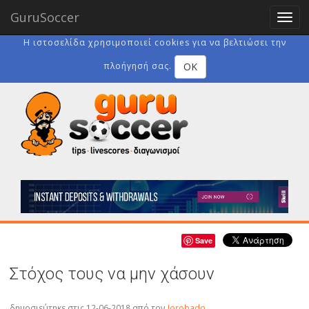
GuruSoccer
Togg
navig
Η ιστοσελίδα χρησιμοποιεί cookies για να βελτιώσει την
OK
πλοήγησή σας.
Save
Στόχος τους να μην χάσουν
δημοσιεύτηκε στις 12-06-2018
από τον
Jorobado