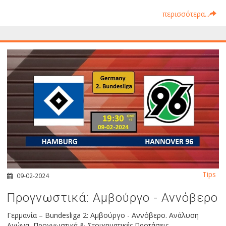
περισσότερα...
Tips
09-02-2024
Προγνωστικά: Αμβούργο - Αννόβερο
Γερμανία – Bundesliga 2: Αμβούργο - Αννόβερο. Ανάλυση
Αγώνα, Προγνωστικά & Στοιχηματικές Προτάσεις.