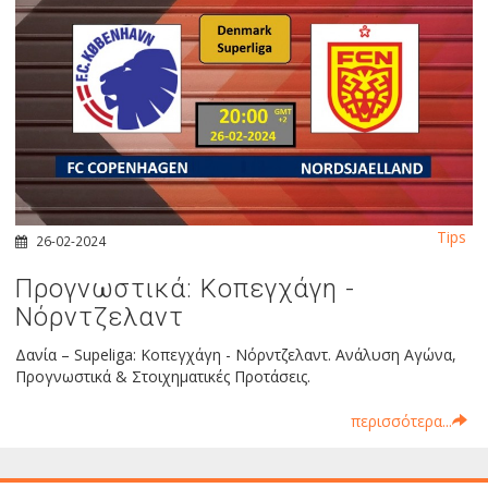
Tips
26-02-2024
Προγνωστικά: Κοπεγχάγη -
Νόρντζελαντ
Δανία – Supeliga: Κοπεγχάγη - Νόρντζελαντ. Ανάλυση Αγώνα,
Προγνωστικά & Στοιχηματικές Προτάσεις.
περισσότερα...