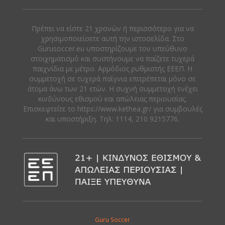
Πρέπει να είστε 21 χρονών ή περισσότερο για να
χρησιμοποιείσετε αυτή την ιστοσελίδα. Στο
Gurusoccer.eu υποστηρίζουμε τον υπεύθυνο
στοιχηματισμό και συστήνουμε να παίζετε τυχερά
παιχνίδια με μέτρο. Αρμόδιος ρυθμιστής ΕΕΕΠ. Η
συμμετοχή σε τυχερά παίγνια επιτρέπεται μόνο σε
άτομα άνω των 21 ετών. Η συχνή συμμετοχή ενέχει
κινδύνους εθισμού και απώλειας περιουσίας.
Eπισκεφτείτε το https://www.kethea.gr/ για συμβουλές
και υποστήριξη. Tηλ: 1114, 210 9215776.
Guru Soccer