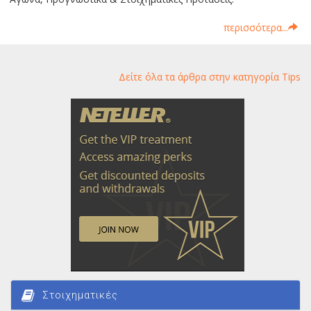
περισσότερα...
Δείτε όλα τα άρθρα στην κατηγορία Tips
Στοιχηματικές