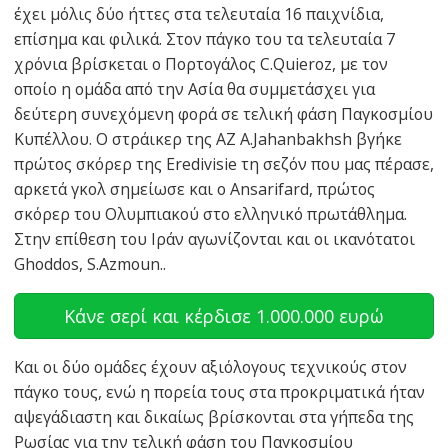
έχει μόλις δύο ήττες στα τελευταία 16 παιχνίδια,
επίσημα και φιλικά. Στον πάγκο του τα τελευταία 7
χρόνια βρίσκεται ο Πορτογάλος C.Quieroz, με τον
οποίο η ομάδα από την Ασία θα συμμετάσχει για
δεύτερη συνεχόμενη φορά σε τελική φάση Παγκοσμίου
Κυπέλλου. Ο στράικερ της AZ A.Jahanbakhsh βγήκε
πρώτος σκόρερ της Eredivisie τη σεζόν που μας πέρασε,
αρκετά γκολ σημείωσε και ο Ansarifard, πρώτος
σκόρερ του Ολυμπιακού στο ελληνικό πρωτάθλημα.
Στην επίθεση του Ιράν αγωνίζονται και οι ικανότατοι
Ghoddos, S.Azmoun..
Κάνε σερί και κέρδισε 1.000.000 ευρώ
Και οι δύο ομάδες έχουν αξιόλογους τεχνικούς στον
πάγκο τους, ενώ η πορεία τους στα προκριματικά ήταν
αψεγάδιαστη και δικαίως βρίσκονται στα γήπεδα της
Ρωσίας για την τελική φάση του Παγκοσμίου