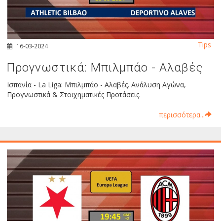
Tips
16-03-2024
Προγνωστικά: Μπιλμπάο - Αλαβές
Ισπανία - La Liga: Μπιλμπάο - Αλαβές. Ανάλυση Αγώνα,
Προγνωστικά & Στοιχηματικές Προτάσεις.
περισσότερα...