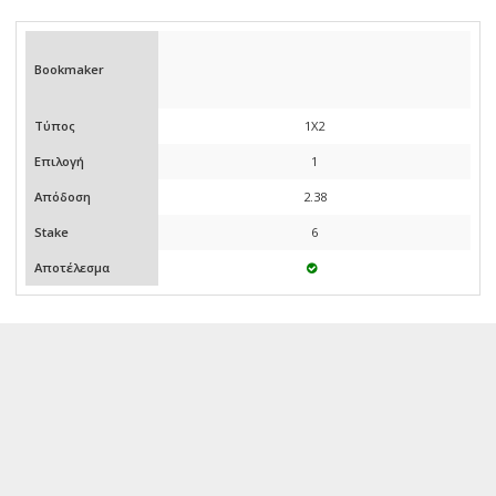
Bookmaker
Τύπος
1X2
Επιλογή
1
Απόδοση
2.38
Stake
6
Αποτέλεσμα