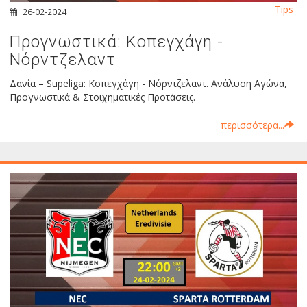
Tips
26-02-2024
Προγνωστικά: Κοπεγχάγη -
Νόρντζελαντ
Δανία – Supeliga: Κοπεγχάγη - Νόρντζελαντ. Ανάλυση Αγώνα,
Προγνωστικά & Στοιχηματικές Προτάσεις.
περισσότερα...