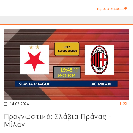
περισσότερα...
Tips
14-03-2024
Προγνωστικά: Σλάβια Πράγας -
Μίλαν