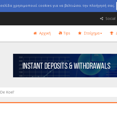
οσελίδα χρησιμοποιεί cookies για να βελτιώσει την πλοήγησή σας.
Social
Αρχική
Tips
Στοίχημα
Δ
'De Koel'