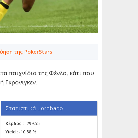
γύηση της PokerStars
τα παιχνίδια της Φένλο, κάτι που
ή Γκρόνιγκεν.
Στατιστικά Jorobado
Κέρδος
: -299.55
Yield
: -10.58 %