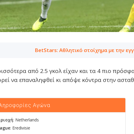
BetStars: Αθλητικό στοίχημα με την εγ
ισσότερα από 2.5 γκολ είχαν και τα 4 πιο πρόσφα
ρεί να επαναληφθεί κι απόψε κόντρα στην ασταθ
ληροφορίες Αγώνα
εριοχή
: Netherlands
eague
: Eredivisie