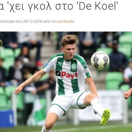
α 'χει γκολ στο 'De Koel'
ιεύτηκε στις 09-12-2018
από τον
Jorobado