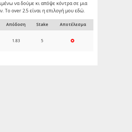
ριμένω να δούμε κι απόψε κόντρα σε μια
 Το over 2.5 είναι η επιλογή μου εδώ.
Απόδοση
Stake
Αποτέλεσμα
1.83
5