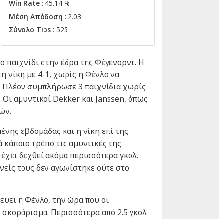
Win Rate
: 45.14 %
Μέση Απόδοση
: 2.03
Σύνολο Tips
: 525
ο παιχνίδι στην έδρα της Φέγενορντ. Η
τη νίκη με 4-1, χωρίς η Φένλο να
ύ. Πλέον συμπλήρωσε 3 παιχνίδια χωρίς
. Οι αμυντικοί Dekker και Janssen, όπως
ών.
ένης εβδομάδας και η νίκη επί της
 κάποιο τρόπο τις αμυντικές της
 έχει δεχθεί ακόμα περισσότερα γκολ.
κανείς τους δεν αγωνίστηκε ούτε στο
εύει η Φένλο, την ώρα που οι
 σκοράρισμα. Περισσότερα από 2.5 γκολ