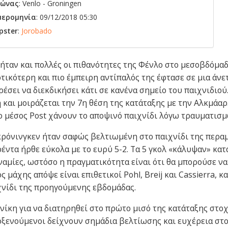
γώνας
:
Venlo
-
Groningen
μερομηνία
: 09/12/2018 05:30
pster
:
Jorobado
 ήταν και πολλές οι πιθανότητες της Φένλο στο μεσοβδόμαδ
τικότερη και πιο έμπειρη αντίπαλός της έφτασε σε μια άνε
ρέσει να διεκδικήσει κάτι σε κανένα σημείο του παιχνιδιο
 και μοιράζεται την 7η θέση της κατάταξης με την Αλκμάαρ
 ο μέσος Post χάνουν το αποψινό παιχνίδι λόγω τραυματισμ
κρόνινγκεν ήταν σαφώς βελτιωμένη στο παιχνίδι της περαμ
ντα ήρθε εύκολα με το ευρύ 5-2. Τα 5 γκολ «κάλυψαν» κατά
ναμίες, ωστόσο η πραγματικότητα είναι ότι θα μπορούσε να
ς μάχης απόψε είναι επιθετικοί Pohl, Breij και Cassierra, 
χνίδι της προηγούμενης εβδομάδας.
νίκη για να διατηρηθεί στο πρώτο μισό της κατάταξης στοχ
οξενούμενοι δείχνουν σημάδια βελτίωσης και ευχέρεια στο