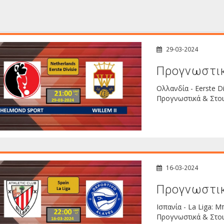
29-03-2024
Προγνωστικ
Ολλανδία - Eerste D
Προγνωστικά & Στοι
16-03-2024
Προγνωστικ
Ισπανία - La Liga: 
Προγνωστικά & Στοι