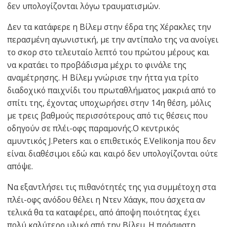
δεν υπολογίζονται λόγω τραυματισμών.
Δεν τα κατάφερε η Βίλεμ στην έδρα της Χέρακλες την
περασμένη αγωνιστική, με την αντίπαλο της να ανοίγει
το σκορ στο τελευταίο λεπτό του πρώτου μέρους και
να κρατάει το προβάδισμα μέχρι το φινάλε της
αναμέτρησης. Η Βίλεμ γνώρισε την ήττα για τρίτο
διαδοχικό παιχνίδι του πρωταθλήματος μακριά από το
σπίτι της, έχοντας υποχωρήσει στην 14η θέση, μόλις
με τρεις βαθμούς περισσότερους από τις θέσεις που
οδηγούν σε πλέι-οφς παραμονής.Ο κεντρικός
αμυντικός J.Peters και ο επιθετικός E.Velikonja που δεν
είναι διαθέσιμοι εδώ και καιρό δεν υπολογίζονται ούτε
απόψε.
Να εξαντλήσει τις πιθανότητές της για συμμέτοχη στα
πλέι-οφς ανόδου θέλει η Ντεν Χάαγκ, που άσχετα αν
τελικά θα τα καταφέρει, από άποψη ποιότητας έχει
πολύ καλύτερο υλικό από την Βίλεμ. Η πρόσφατη