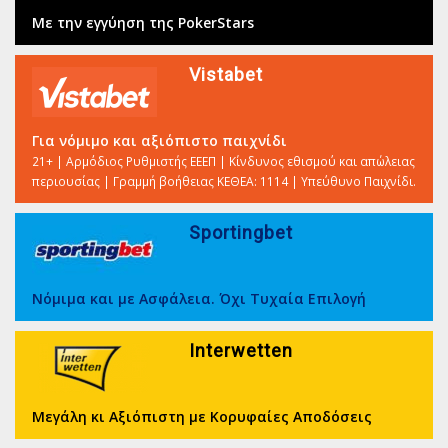
Με την εγγύηση της PokerStars
Vistabet
Για νόμιμο και αξιόπιστο παιχνίδι
21+ | Αρμόδιος Ρυθμιστής ΕΕΕΠ | Κίνδυνος εθισμού και απώλειας
περιουσίας | Γραμμή βοήθειας ΚΕΘΕΑ: 1114 | Υπεύθυνο Παιχνίδι.
Sportingbet
Νόμιμα και με Ασφάλεια. Όχι Τυχαία Επιλογή
Interwetten
Μεγάλη κι Αξιόπιστη με Κορυφαίες Αποδόσεις