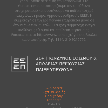
χρησιμοποιείσετε αυτή την ιστοσελίδα. Στο
Gurusoccer.eu υποστηρίζουμε τον υπεύθυνο
στοιχηματισμό και συστήνουμε να παίζετε τυχερά
παιχνίδια με μέτρο. Αρμόδιος ρυθμιστής ΕΕΕΠ. Η
συμμετοχή σε τυχερά παίγνια επιτρέπεται μόνο σε
άτομα άνω των 21 ετών. Η συχνή συμμετοχή ενέχει
κινδύνους εθισμού και απώλειας περιουσίας.
Eπισκεφτείτε το https://www.kethea.gr/ για συμβουλές
και υποστήριξη. Tηλ: 1114, 210 9215776.
Guru Soccer
Σχετικά με εμάς
Όροι χρήσης
Απόρρητο
Data: US