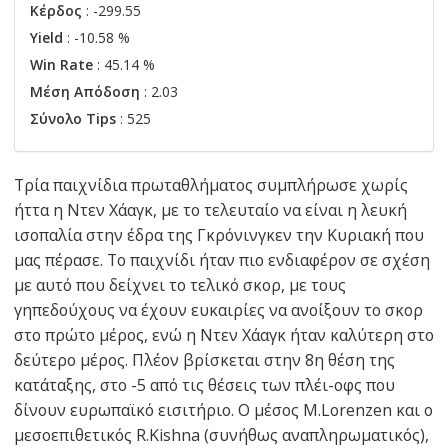
Κέρδος
: -299.55
Yield
: -10.58 %
Win Rate
: 45.14 %
Μέση Απόδοση
: 2.03
Σύνολο Tips
: 525
Τρία παιχνίδια πρωταθλήματος συμπλήρωσε χωρίς
ήττα η Ντεν Χάαγκ, με το τελευταίο να είναι η λευκή
ισοπαλία στην έδρα της Γκρόνινγκεν την Κυριακή που
μας πέρασε. Το παιχνίδι ήταν πιο ενδιαφέρον σε σχέση
με αυτό που δείχνει το τελικό σκορ, με τους
γηπεδούχους να έχουν ευκαιρίες να ανοίξουν το σκορ
στο πρώτο μέρος, ενώ η Ντεν Χάαγκ ήταν καλύτερη στο
δεύτερο μέρος. Πλέον βρίσκεται στην 8η θέση της
κατάταξης, στο -5 από τις θέσεις των πλέι-οφς που
δίνουν ευρωπαϊκό εισιτήριο. Ο μέσος M.Lorenzen και ο
μεσοεπιθετικός R.Kishna (συνήθως αναπληρωματικός),