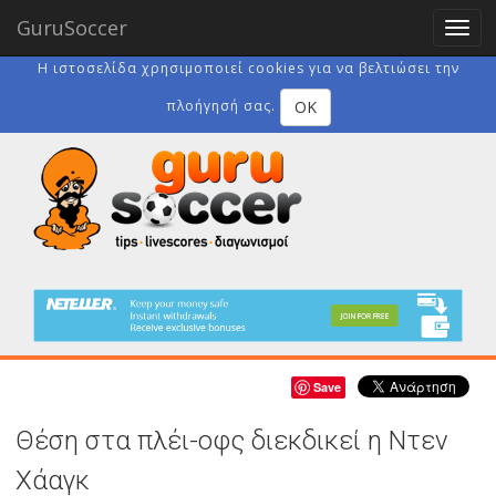
GuruSoccer
Togg
navig
Η ιστοσελίδα χρησιμοποιεί cookies για να βελτιώσει την
OK
πλοήγησή σας.
Save
Θέση στα πλέι-οφς διεκδικεί η Ντεν
Χάαγκ