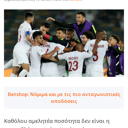
Betshop: Νόμιμα και με τις πιο ανταγωνιστικές
αποδόσεις
Καθόλου αμελητέα ποσότητα δεν είναι η