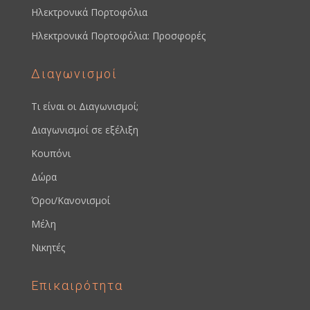
Ηλεκτρονικά Πορτοφόλια
Ηλεκτρονικά Πορτοφόλια: Προσφορές
Διαγωνισμοί
Τι είναι οι Διαγωνισμοί;
Διαγωνισμοί σε εξέλιξη
Κουπόνι
Δώρα
Όροι/Κανονισμοί
Μέλη
Νικητές
Επικαιρότητα