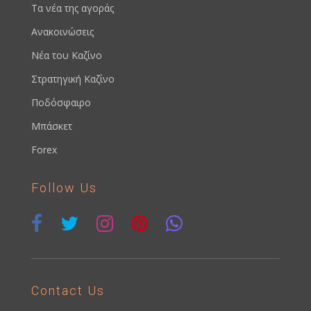
Τα νέα της αγοράς
Ανακοινώσεις
Νέα του Καζίνο
Στρατηγική Καζίνο
Ποδόσφαιρο
Μπάσκετ
Forex
Follow Us
Contact Us