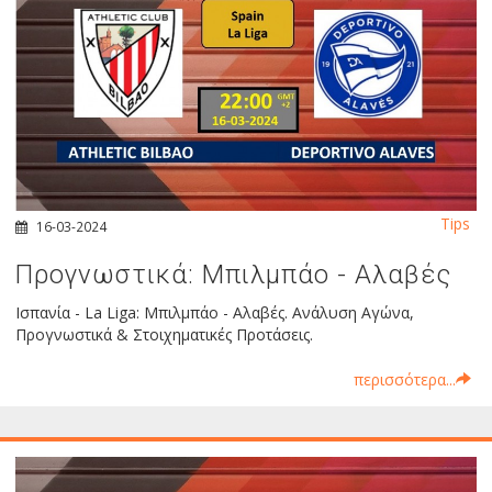
Tips
16-03-2024
Προγνωστικά: Μπιλμπάο - Αλαβές
Ισπανία - La Liga: Μπιλμπάο - Αλαβές. Ανάλυση Αγώνα,
Προγνωστικά & Στοιχηματικές Προτάσεις.
περισσότερα...