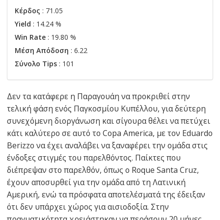
Κέρδος
: 71.05
Yield
: 14.24 %
Win Rate
: 19.80 %
Μέση Απόδοση
: 6.22
Σύνολο Tips
: 101
Δεν τα κατάφερε η Παραγουάη να προκριθεί στην
τελική φάση ενός Παγκοσμίου Κυπέλλου, για δεύτερη
συνεχόμενη διοργάνωση και σίγουρα θέλει να πετύχει
κάτι καλύτερο σε αυτό το Copa America, με τον Eduardo
Berizzo να έχει αναλάβει να ξαναφέρει την ομάδα στις
ένδοξες στιγμές του παρελθόντος. Παίκτες που
διέπρεψαν στο παρελθόν, όπως ο Roque Santa Cruz,
έχουν αποσυρθεί για την ομάδα από τη Λατινική
Αμερική, ενώ τα πρόσφατα αποτελέσματά της έδειξαν
ότι δεν υπάρχει χώρος για αισιοδοξία. Στην
πραγματικότητα χρειάστηκαν να περάσουν 20 μήνες