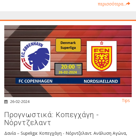
περισσότερα...
Tips
26-02-2024
Προγνωστικά: Κοπεγχάγη -
Νόρντζελαντ
Δανία – Supeliga: Κοπεγχάγη - Νόρντζελαντ. Ανάλυση Αγώνα,