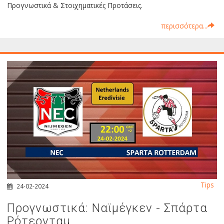
Προγνωστικά & Στοιχηματικές Προτάσεις.
περισσότερα...
Tips
24-02-2024
Προγνωστικά: Ναϊμέγκεν - Σπάρτα
Ρότερνταμ