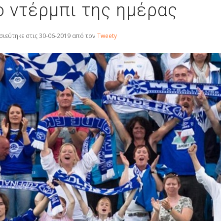
ο ντέρμπι της ημέρας
ιεύτηκε στις 30-06-2019
από τον
Tweety