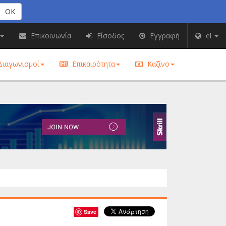
OK
Επικοινωνία
Είσοδος
Εγγραφή
el
ιαγωνισμοί
Επικαιρότητα
Καζίνο
Save