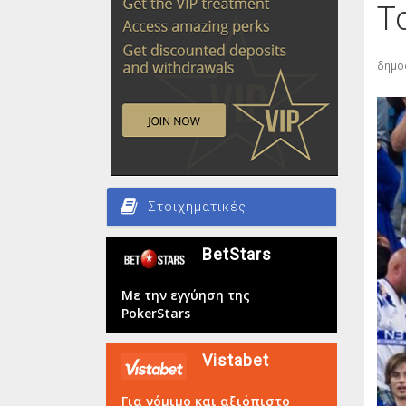
Τ
δημοσ
Στοιχηματικές
BetStars
Με την εγγύηση της
PokerStars
Vistabet
Για νόμιμο και αξιόπιστο