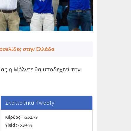
τοσελίδες στην Ελλάδα
ας η Μόλντε θα υποδεχτεί την
Στατιστικά Tweety
Κέρδος
: -262.79
Yield
: -6.94 %