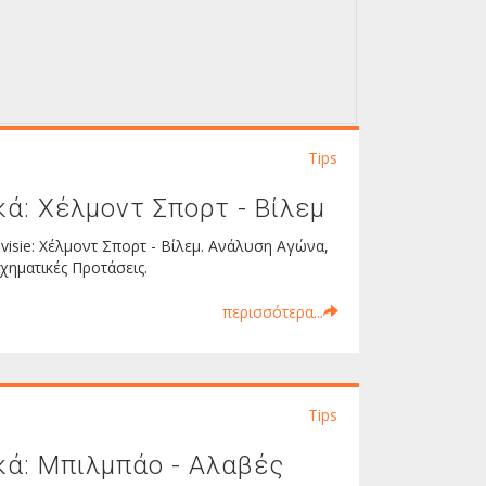
Tips
ά: Χέλμοντ Σπορτ - Βίλεμ
ivisie: Χέλμοντ Σπορτ - Βίλεμ. Ανάλυση Αγώνα,
χηματικές Προτάσεις.
περισσότερα...
Tips
ά: Μπιλμπάο - Αλαβές