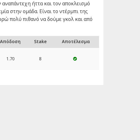
ν αναπάντεχη ήττα και τον αποκλεισμό
μία στην ομάδα. Είναι το ντέρμπι της
ωρώ πολύ πιθανό να δούμε γκολ και από
Απόδοση
Stake
Αποτέλεσμα
1.70
8