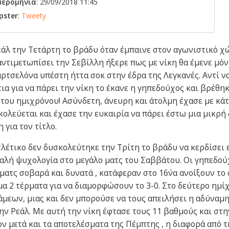
μερομηνία
: 29/09/2018 11:45
pster
:
Tweety
εάλ την Τετάρτη το βράδυ όταν έμπαινε στον αγωνιστικό χ
αντιμετωπίσει την Σεβίλλη ήξερε πως με νίκη θα έμενε μό
ρτσελόνα υπέστη ήττα σοκ στην έδρα της Λεγκανές. Αντί να
ια για να πάρει την νίκη το έκανε η γηπεδούχος και βρέθηκ
του ημιχρόνου! Ασύνδετη, άνευρη και άτολμη έχασε με κάτ
κολεύεται και έχασε την ευκαιρία να πάρει έστω μια μικρή
 για τον τίτλο.
λέτικο δεν δυσκολεύτηκε την Τρίτη το βράδυ να κερδίσει ε
καλή ψυχολογία στο μεγάλο ματς του Σαββάτου. Οι γηπεδού
ματς σοβαρά και δυνατά , κατάφεραν στο 16΄να ανοίξουν το 
μα 2 τέρματα για να διαμορφώσουν το 3-0. Στο δεύτερο ημ
άμεων, μιας και δεν μπορούσε να τους απειλήσει η αδύναμη
ην Ρεάλ. Με αυτή την νίκη έφτασε τους 11 βαθμούς και στη
ον μετά και τα αποτελέσματα της Πέμπτης , η διαφορά από 