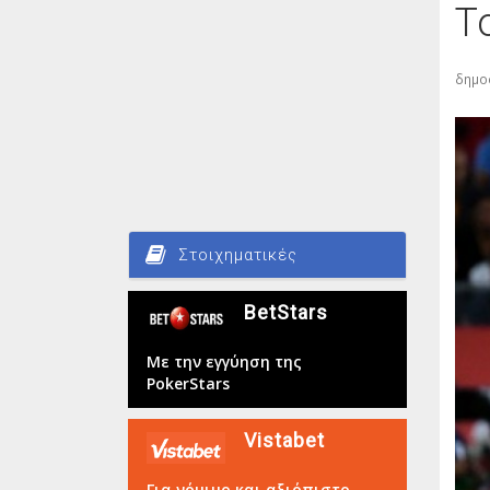
Τ
δημοσ
Στοιχηματικές
BetStars
Με την εγγύηση της
PokerStars
Vistabet
Για νόμιμο και αξιόπιστο