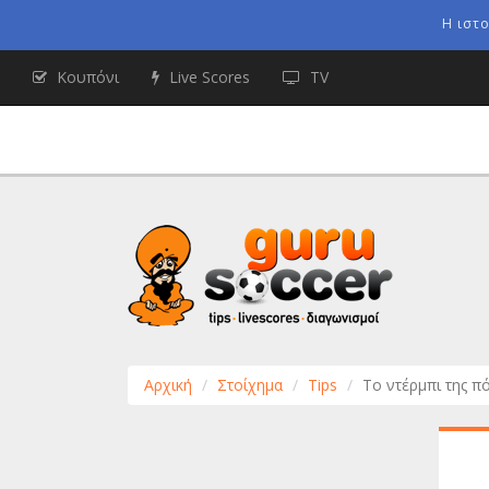
Η ιστ
Κουπόνι
Live Scores
TV
Αρχική
Στοίχημα
Tips
Το ντέρμπι της π