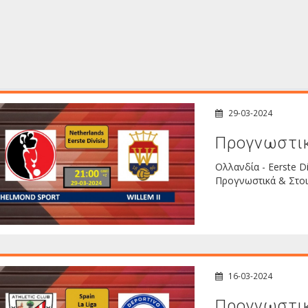
29-03-2024
Προγνωστικ
Ολλανδία - Eerste D
Προγνωστικά & Στοι
16-03-2024
Προγνωστικ