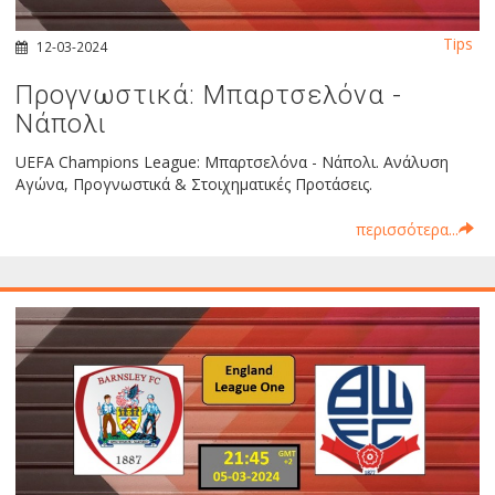
Tips
12-03-2024
Προγνωστικά: Μπαρτσελόνα -
Νάπολι
UEFA Champions League: Μπαρτσελόνα - Νάπολι. Ανάλυση
Αγώνα, Προγνωστικά & Στοιχηματικές Προτάσεις.
περισσότερα...