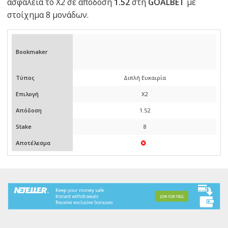
ασφάλεια το Χ2 σε απόδοση
1.52
στη
GOALBET
με
στοίχημα 8 μονάδων.
Bookmaker
Τύπος
Διπλή Ευκαιρία
Επιλογή
X2
Απόδοση
1.52
Stake
8
Αποτέλεσμα