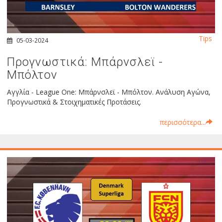
Tips
05-03-2024
Προγνωστικά: Μπάρνσλεϊ -
Μπόλτον
Αγγλία - League One: Μπάρνσλεϊ - Μπόλτον. Ανάλυση Αγώνα,
Προγνωστικά & Στοιχηματικές Προτάσεις.
περισσότερα...