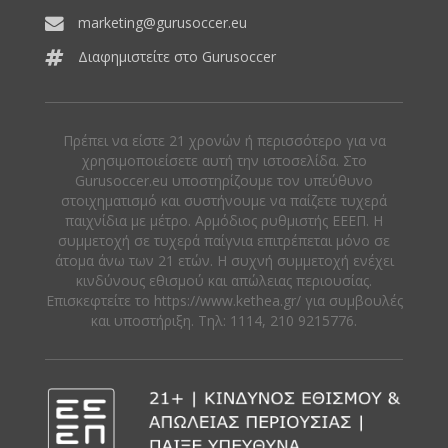
marketing@gurusoccer.eu
Διαφημιστείτε στο Gurusoccer
Πρέπει να είστε 21 χρονών ή περισσότερο για να
χρησιμοποιείσετε αυτή την ιστοσελίδα. Στο
Gurusoccer.eu υποστηρίζουμε τον υπεύθυνο
στοιχηματισμό και συστήνουμε να παίζετε τυχερά
παιχνίδια με μέτρο. Αρμόδιος ρυθμιστής ΕΕΕΠ. Η
συμμετοχή σε τυχερά παίγνια επιτρέπεται μόνο σε
άτομα άνω των 21 ετών. Η συχνή συμμετοχή ενέχει
κινδύνους εθισμού και απώλειας περιουσίας.
Eπισκεφτείτε το https://www.kethea.gr/ για συμβουλές
και υποστήριξη. Tηλ: 1114, 210 9215776.