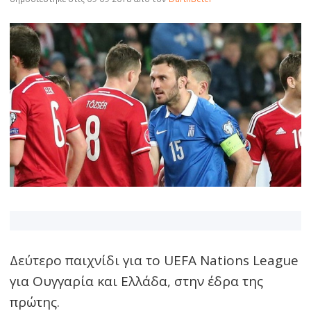
Δεύτερο παιχνίδι για το UEFA Nations League
για Ουγγαρία και Ελλάδα, στην έδρα της
πρώτης.