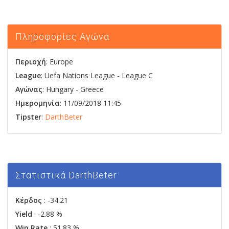
Πληροφορίες Αγώνα
Περιοχή
: Europe
League
: Uefa Nations League - League C
Αγώνας
:
Hungary
-
Greece
Ημερομηνία
: 11/09/2018 11:45
Tipster
:
DarthBeter
Στατιστικά DarthBeter
Κέρδος
: -34.21
Yield
: -2.88 %
Win Rate
: 51.83 %