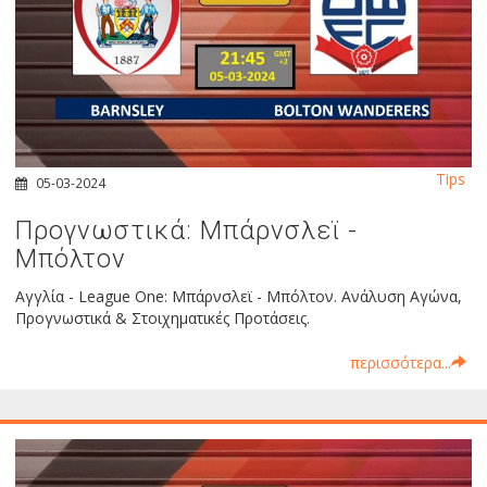
Tips
05-03-2024
Προγνωστικά: Μπάρνσλεϊ -
Μπόλτον
Αγγλία - League One: Μπάρνσλεϊ - Μπόλτον. Ανάλυση Αγώνα,
Προγνωστικά & Στοιχηματικές Προτάσεις.
περισσότερα...