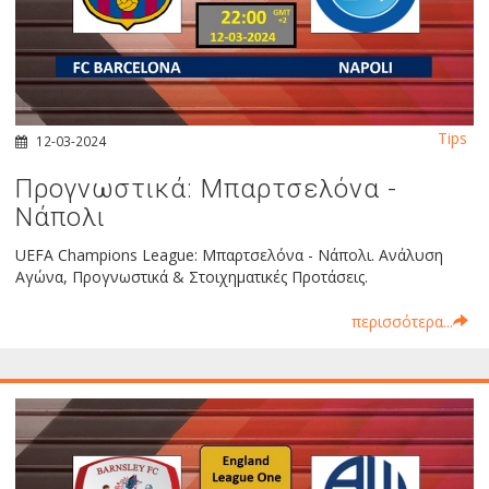
Tips
12-03-2024
Προγνωστικά: Μπαρτσελόνα -
Νάπολι
UEFA Champions League: Μπαρτσελόνα - Νάπολι. Ανάλυση
Αγώνα, Προγνωστικά & Στοιχηματικές Προτάσεις.
περισσότερα...