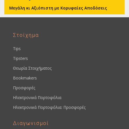
Μεγάλη κι Αξιόπιστη με Κορυφαίες Αποδόσεις
Στοίχημα
Tips
Tipsters
Θεωρία Στοιχήματος
Bookmakers
Προσφορές
Ηλεκτρονικά Πορτοφόλια
Ηλεκτρονικά Πορτοφόλια: Προσφορές
Διαγωνισμοί