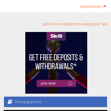
περισσότερα...
Δείτε όλα τα άρθρα στην κατηγορία Tips
Στοιχηματικές