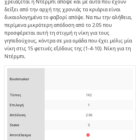
χρειάζεται η Ντέρμπι απόψε και με αυτά που έχουν
δείξει από την αρχή της χρονιάς τα κριάρια είναι
δικαιολογημένα το φαβορί απόψε. Να πω την αλήθεια,
περίμενα μικρότερη απόδοση από το 2.05 που
προσφέρεται αυτή τη στιγμή η νίκη για τους
γηπεδούχους, κόντρα σε μια ομάδα που έχει μόλις μία
νίκη στις 15 φετινές εξόδους της (1-4-10). Νίκη για τη
Ντέρμπι.
Bookmaker
Τύπος
1X2
Επιλογή
1
Απόδοση
2.06
Stake
5
Αποτέλεσμα