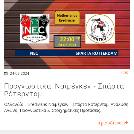
Tips
24-02-2024
Προγνωστικά: Ναϊμέγκεν - Σπάρτα
Ρότερνταμ
Ολλανδία – Eredivisie: Ναϊμέγκεν - Σπάρτα Ρότερνταμ. Ανάλυση
Αγώνα, Προγνωστικά & Στοιχηματικές Προτάσεις.
περισσότερα...