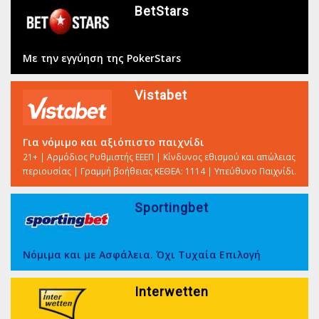
BetStars
Με την εγγύηση της PokerStars
Vistabet
Για νόμιμο και αξιόπιστο παιχνίδι
21+ | Αρμόδιος Ρυθμιστής ΕΕΕΠ | Κίνδυνος εθισμού και απώλειας
περιουσίας | Γραμμή βοήθειας ΚΕΘΕΑ: 1114 | Υπεύθυνο Παιχνίδι.
Sportingbet
Νόμιμα και με Ασφάλεια. Όχι Τυχαία Επιλογή
Interwetten