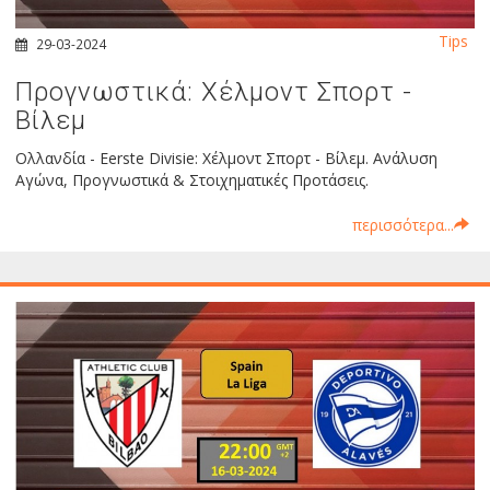
Tips
29-03-2024
Προγνωστικά: Χέλμοντ Σπορτ -
Βίλεμ
Ολλανδία - Eerste Divisie: Χέλμοντ Σπορτ - Βίλεμ. Ανάλυση
Αγώνα, Προγνωστικά & Στοιχηματικές Προτάσεις.
περισσότερα...