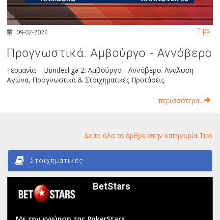
Tips
09-02-2024
Προγνωστικά: Αμβούργο - Αννόβερο
Γερμανία – Bundesliga 2: Αμβούργο - Αννόβερο. Ανάλυση
Αγώνα, Προγνωστικά & Στοιχηματικές Προτάσεις.
περισσότερα...
Δείτε όλα τα άρθρα στην κατηγορία Tips
Στοιχηματικές
BetStars
Με την εγγύηση της PokerStars