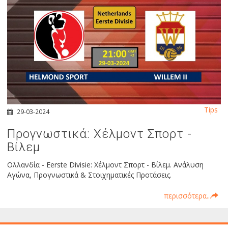
Tips
29-03-2024
Προγνωστικά: Χέλμοντ Σπορτ -
Βίλεμ
Ολλανδία - Eerste Divisie: Χέλμοντ Σπορτ - Βίλεμ. Ανάλυση
Αγώνα, Προγνωστικά & Στοιχηματικές Προτάσεις.
περισσότερα...