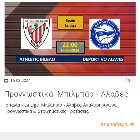
Tips
16-03-2024
Προγνωστικά: Μπιλμπάο - Αλαβές
Ισπανία - La Liga: Μπιλμπάο - Αλαβές. Ανάλυση Αγώνα,
Προγνωστικά & Στοιχηματικές Προτάσεις.
περισσότερα...