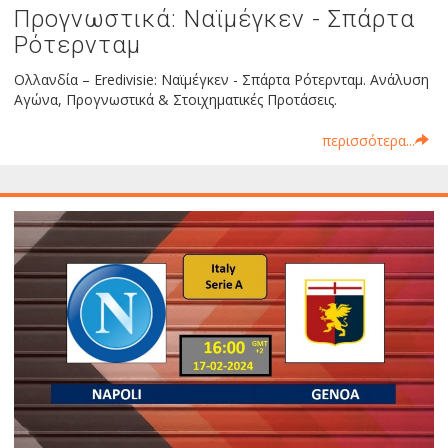
Προγνωστικά: Ναϊμέγκεν - Σπάρτα
Ρότερνταμ
Ολλανδία – Eredivisie: Ναϊμέγκεν - Σπάρτα Ρότερνταμ. Ανάλυση
Αγώνα, Προγνωστικά & Στοιχηματικές Προτάσεις.
περισσότερα...