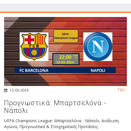
Tips
12-03-2024
Προγνωστικά: Μπαρτσελόνα -
Νάπολι
UEFA Champions League: Μπαρτσελόνα - Νάπολι. Ανάλυση
Αγώνα, Προγνωστικά & Στοιχηματικές Προτάσεις.