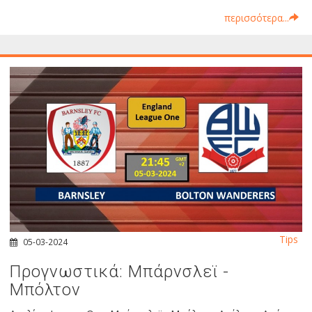
περισσότερα...
Tips
05-03-2024
Προγνωστικά: Μπάρνσλεϊ -
Μπόλτον