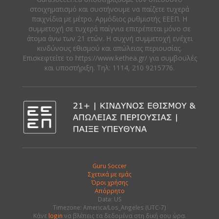
στοιχηματισμό και συστήνουμε να παίζετε τυχερά
παιχνίδια με μέτρο. Αρμόδιος ρυθμιστής ΕΕΕΠ. Η
συμμετοχή σε τυχερά παίγνια επιτρέπεται μόνο σε
άτομα άνω των 21 ετών. Η συχνή συμμετοχή ενέχει
κινδύνους εθισμού και απώλειας περιουσίας.
Eπισκεφτείτε το https://www.kethea.gr/ για συμβουλές
και υποστήριξη. Tηλ: 1114, 210 9215776.
Guru Soccer
Σχετικά με εμάς
Όροι χρήσης
Απόρρητο
Data: US
Timezone: America/Los_Angeles (UTC-7)
Κάνε
login
να βλέπεις τα δεδομένα στη δική σου ώρα.