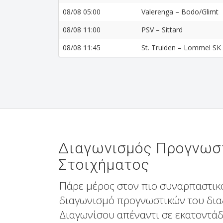
08
/
08
05
:
00
Valerenga
–
Bodo/Glimt
08
/
08
11
:
00
PSV
–
Sittard
08
/
08
11
:
45
St. Truiden
–
Lommel SK
Διαγωνισμός Προγνωσ
Στοιχήματος
Πάρε μέρος στον πιο συναρπαστικ
διαγωνισμό προγνωστικών του δια
Διαγωνίσου απέναντι σε εκατοντά