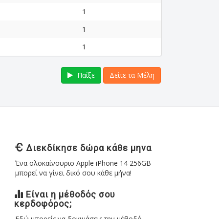
1
1
1
Παίξε
Δείτε τα Μέλη
Διεκδίκησε δώρα κάθε μηνα
Ένα ολοκαίνουριο Apple iPhone 14 256GB
μπορεί να γίνει δικό σου κάθε μήνα!
Είναι η μέθοδός σου
κερδοφόρος;
Εδώ μπορείς να δοκιμάσεις την μέθοδό