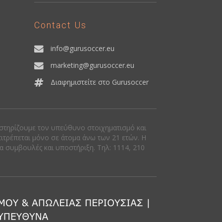
Contact Us
info@gurusoccer.eu
marketing@gurusoccer.eu
Διαφημιστείτε στο Gurusoccer
οστηρίζουμε τον υπεύθυνο στοιχηματισμό και
πιτρέπεται μόνο σε άτομα άνω των 21 ετών. Η
ια συμβουλές και υποστήριξη. Tηλ: 1114, 210