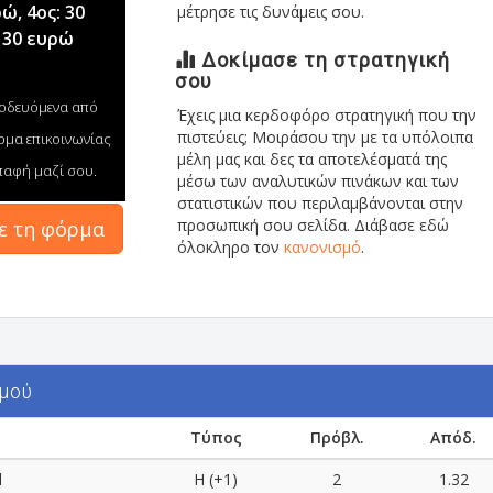
υρώ,
4ος: 30
μέτρησε τις δυνάμεις σου.
: 30 ευρώ
Δοκίμασε τη στρατηγική
σου
υνοδευόμενα από
Έχεις μια κερδοφόρο στρατηγική που την
πιστεύεις; Μοιράσου την με τα υπόλοιπα
μα επικοινωνίας
μέλη μας και δες τα αποτελέσματά της
επαφή μαζί σου.
μέσω των αναλυτικών πινάκων και των
στατιστικών που περιλαμβάνονται στην
προσωπική σου σελίδα. Διάβασε εδώ
ε τη φόρμα
όλοκληρο τον
κανονισμό
.
μού
Τύπος
Πρόβλ.
Απόδ.
l
H (+1)
2
1.32