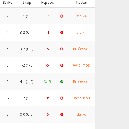
Stake
Σκορ
Κέρδος
Tipster
7
1‑1
(1‑0)
-7
stel74
4
3‑2
(0‑1)
-4
stel74
5
3‑2
(0‑1)
-5
Professor
5
1‑2
(1‑0)
-5
Avrolimos
5
4‑1
(1‑0)
3.15
Professor
8
1‑2
(1‑2)
-8
DarthBeter
5
0‑0
(0‑0)
-5
darko