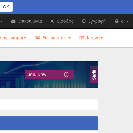
OK
Επικοινωνία
Είσοδος
Εγγραφή
el
ιαγωνισμοί
Επικαιρότητα
Καζίνο