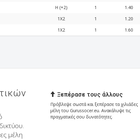
H (+2)
1
1.40
1X2
1
1.20
1X2
1
1.60
τικών
Ξεπέρασε τους άλλους
Πρόβλεψε σωστά και ξεπέρασε τα χιλιάδες
μέλη του Gurussocer.eu. Ανακάλυψε τις
ό
πραγματικές σου δυνατότητες.
δικτύου.
δες μέλη