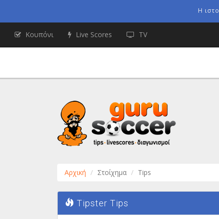
Η ιστ
Κουπόνι
Live Scores
TV
Αρχική
Στοίχημα
Tips
Tipster Tips