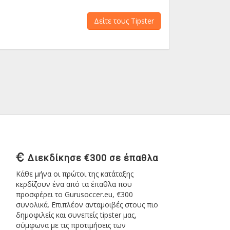
Δείτε τους Tipster
Διεκδίκησε €300 σε έπαθλα
Κάθε μήνα οι πρώτοι της κατάταξης
κερδίζουν ένα από τα έπαθλα που
προσφέρει το Gurusoccer.eu, €300
συνολικά. Επιπλέον ανταμοιβές στους πιο
δημοφιλείς και συνεπείς tipster μας,
σύμφωνα με τις προτιμήσεις των