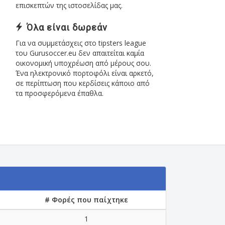
επισκεπτών της ιστοσελίδας μας.
Όλα είναι δωρεάν
Για να συμμετάσχεις στο tipsters league
του Gurusoccer.eu δεν απαιτείται καμία
οικονομική υποχρέωση από μέρους σου.
Ένα ηλεκτρονικό πορτοφόλι είναι αρκετό,
σε περίπτωση που κερδίσεις κάποιο από
τα προσφερόμενα έπαθλα.
#
Φορές που παίχτηκε
1