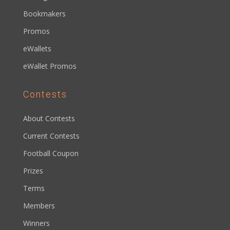
Bookmakers
Promos
eWallets
eWallet Promos
Contests
About Contests
Current Contests
Football Coupon
Prizes
Terms
Members
Winners