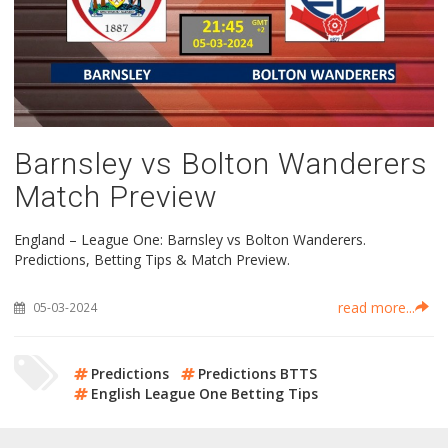
Barnsley vs Bolton Wanderers
Match Preview
England – League One: Barnsley vs Bolton Wanderers.
Predictions, Betting Tips & Match Preview.
read more...
05-03-2024
Predictions
Predictions BTTS
English League One Betting Tips