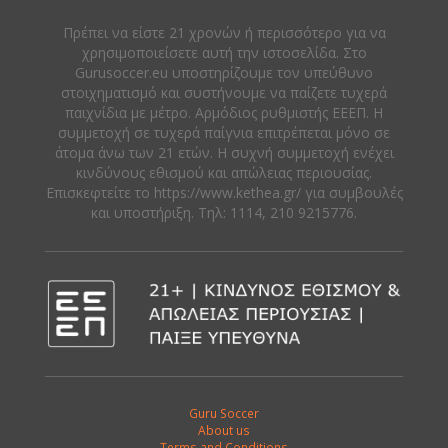
Πρέπει να είστε 21 χρονών ή περισσότερο για να
χρησιμοποιείσετε αυτή την ιστοσελίδα. Στο
Gurusoccer.eu υποστηρίζουμε τον υπεύθυνο
στοιχηματισμό και συστήνουμε να παίζετε τυχερά
παιχνίδια με μέτρο. Αρμόδιος ρυθμιστής ΕΕΕΠ. Η
συμμετοχή σε τυχερά παίγνια επιτρέπεται μόνο σε
άτομα άνω των 21 ετών. Η συχνή συμμετοχή ενέχει
κινδύνους εθισμού και απώλειας περιουσίας.
Eπισκεφτείτε το https://www.kethea.gr/ για συμβουλές
και υποστήριξη. Tηλ: 1114, 210 9215776.
Guru Soccer
About us
Terms and Conditions