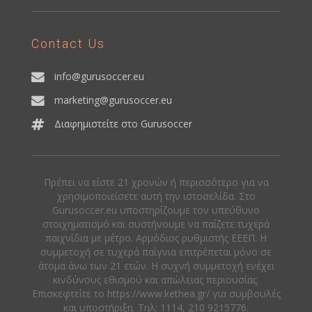
Contact Us
info@gurusoccer.eu
marketing@gurusoccer.eu
Διαφημιστείτε στο Gurusoccer
Πρέπει να είστε 21 χρονών ή περισσότερο για να
χρησιμοποιείσετε αυτή την ιστοσελίδα. Στο
Gurusoccer.eu υποστηρίζουμε τον υπεύθυνο
στοιχηματισμό και συστήνουμε να παίζετε τυχερά
παιχνίδια με μέτρο. Αρμόδιος ρυθμιστής ΕΕΕΠ. Η
συμμετοχή σε τυχερά παίγνια επιτρέπεται μόνο σε
άτομα άνω των 21 ετών. Η συχνή συμμετοχή ενέχει
κινδύνους εθισμού και απώλειας περιουσίας.
Eπισκεφτείτε το https://www.kethea.gr/ για συμβουλές
και υποστήριξη. Tηλ: 1114, 210 9215776.