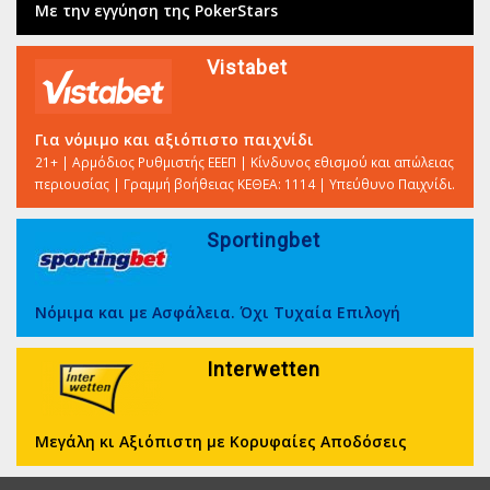
Με την εγγύηση της PokerStars
Vistabet
Για νόμιμο και αξιόπιστο παιχνίδι
21+ | Αρμόδιος Ρυθμιστής ΕΕΕΠ | Κίνδυνος εθισμού και απώλειας
περιουσίας | Γραμμή βοήθειας ΚΕΘΕΑ: 1114 | Υπεύθυνο Παιχνίδι.
Sportingbet
Νόμιμα και με Ασφάλεια. Όχι Τυχαία Επιλογή
Interwetten
Μεγάλη κι Αξιόπιστη με Κορυφαίες Αποδόσεις