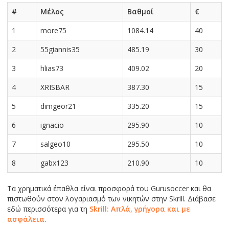
#
Μέλος
Βαθμοί
€
1
more75
1084.14
40
2
55giannis35
485.19
30
3
hlias73
409.02
20
4
XRISBAR
387.30
15
5
dimgeor21
335.20
15
6
ignacio
295.90
10
7
salgeo10
295.50
10
8
gabx123
210.90
10
Τα χρηματικά έπαθλα είναι προσφορά του Gurusoccer και θα
πιστωθούν στον λογαριασμό των νικητών στην Skrill. Διάβασε
εδώ περισσότερα για τη
Skrill: Απλά, γρήγορα και με
ασφάλεια
.