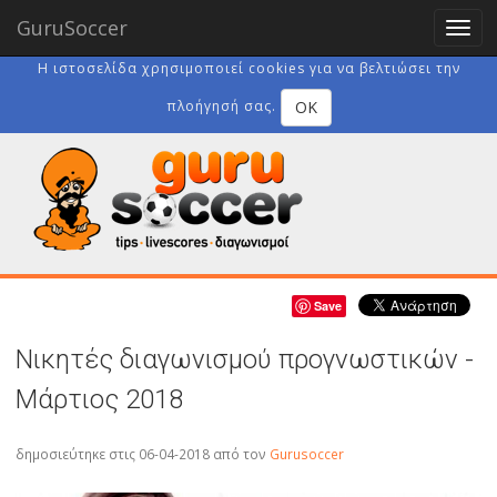
GuruSoccer
Togg
navig
Η ιστοσελίδα χρησιμοποιεί cookies για να βελτιώσει την
OK
πλοήγησή σας.
Save
Νικητές διαγωνισμού προγνωστικών -
Μάρτιος 2018
δημοσιεύτηκε στις 06-04-2018
από τον
Gurusoccer