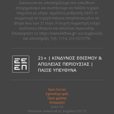
Gurusoccer.eu υποστηρίζουμε τον υπεύθυνο
στοιχηματισμό και συστήνουμε να παίζετε τυχερά
παιχνίδια με μέτρο. Αρμόδιος ρυθμιστής ΕΕΕΠ. Η
συμμετοχή σε τυχερά παίγνια επιτρέπεται μόνο σε
άτομα άνω των 21 ετών. Η συχνή συμμετοχή ενέχει
κινδύνους εθισμού και απώλειας περιουσίας.
Eπισκεφτείτε το https://www.kethea.gr/ για συμβουλές
και υποστήριξη. Tηλ: 1114, 210 9215776.
Guru Soccer
Σχετικά με εμάς
Όροι χρήσης
Απόρρητο
Data: US
Timezone: America/Los_Angeles (UTC-7)