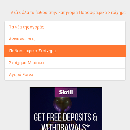
Δείτε όλα τα άρθρα στην κατηγορία Ποδοσφαιρικό Στοίχημα
Τα νέα της αγοράς
Ανακοινώσεις
Ποδοσφαιρικό Στοίχημα
Στοίχημα Μπάσκετ
Αγορά Forex