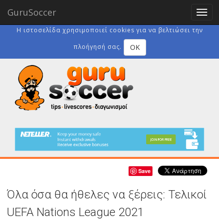
GuruSoccer
Togg
navig
Η ιστοσελίδα χρησιμοποιεί cookies για να βελτιώσει την
OK
πλοήγησή σας.
Save
Όλα όσα θα ήθελες να ξέρεις: Τελικοί
UEFA Nations League 2021