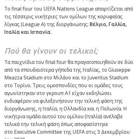
Το final four του UEFA Nations League απαρτίζεται από
τις τέσσερις νικήτριες των ομίλων της κορυφαίας
λίγκας (League A) της διοργάνωσης:
Βέλγιο, Γαλλία,
Ιταλία και Ισπανία.
Πού θα γίνουν οι τελικοί;
Τα παιχνίδια του final four θα πραγατοποιηθούν σε δύο
από τα σπουδαιότερα γήπεδα της Ιταλίας, το Giuseppe
Meazza Stadium στο Μιλάνο και το Juventus Stadium
στο Τορίνο. Τρεις ομοσπονδίες που οι ομάδες τους
αγωνίστηκαν στο γκρουπ A1 είχαν εκδηλώσει
ενδιαφέρον να φιλοξενήσουν την τελική φάση της
διοργάνωσης, η Ιταλία, η Ολλανδία και η Πολωνία. Η
νικήτρια ομάδα αυτού του ομίλου (Ιταλία) ανέλαβε
τελικά την τελική φάση όπως αποφασίστηκε
στο Executive Committee της UEFA στις 3 Δεκεμβρίου