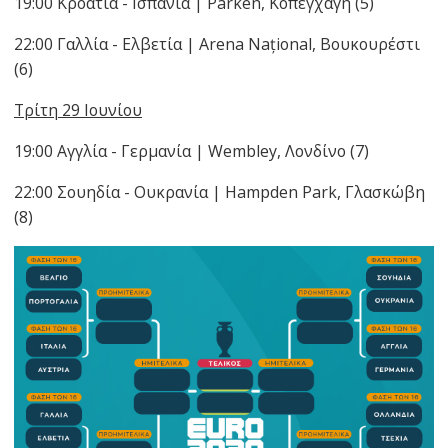
19:00 Κροατία - Ισπανία | Parken, Κοπεγχάγη (5)
22:00 Γαλλία - Ελβετία | Arena Național, Βουκουρέστι
(6)
Τρίτη 29 Ιουνίου
19:00 Αγγλία - Γερμανία | Wembley, Λονδίνο (7)
22:00 Σουηδία - Ουκρανία | Hampden Park, Γλασκώβη
(8)