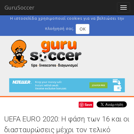
GuruSoccer
Togg
navig
Η ιστοσελίδα χρησιμοποιεί cookies για να βελτιώσει την
OK
πλοήγησή σας.
Save
UEFA EURO 2020: Η φάση των 16 και οι
διασταυρώσεις μέχρι τον τελικό