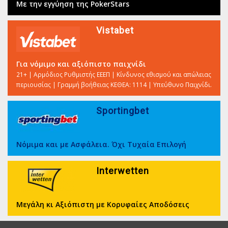
Με την εγγύηση της PokerStars
Vistabet
Για νόμιμο και αξιόπιστο παιχνίδι
21+ | Αρμόδιος Ρυθμιστής ΕΕΕΠ | Κίνδυνος εθισμού και απώλειας
περιουσίας | Γραμμή βοήθειας ΚΕΘΕΑ: 1114 | Υπεύθυνο Παιχνίδι.
Sportingbet
Νόμιμα και με Ασφάλεια. Όχι Τυχαία Επιλογή
Interwetten
Μεγάλη κι Αξιόπιστη με Κορυφαίες Αποδόσεις