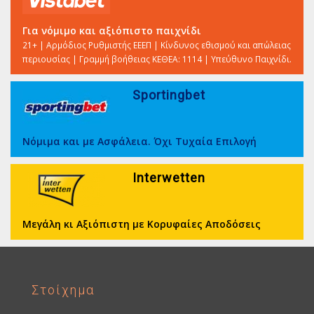
Για νόμιμο και αξιόπιστο παιχνίδι
21+ | Αρμόδιος Ρυθμιστής ΕΕΕΠ | Κίνδυνος εθισμού και απώλειας
περιουσίας | Γραμμή βοήθειας ΚΕΘΕΑ: 1114 | Υπεύθυνο Παιχνίδι.
Sportingbet
Νόμιμα και με Ασφάλεια. Όχι Τυχαία Επιλογή
Interwetten
Μεγάλη κι Αξιόπιστη με Κορυφαίες Αποδόσεις
Στοίχημα