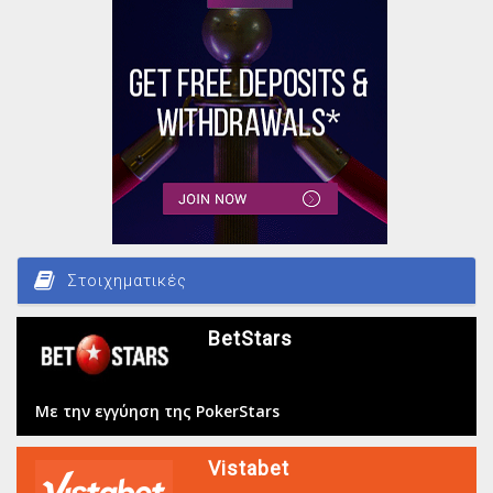
Στοιχηματικές
BetStars
Με την εγγύηση της PokerStars
Vistabet