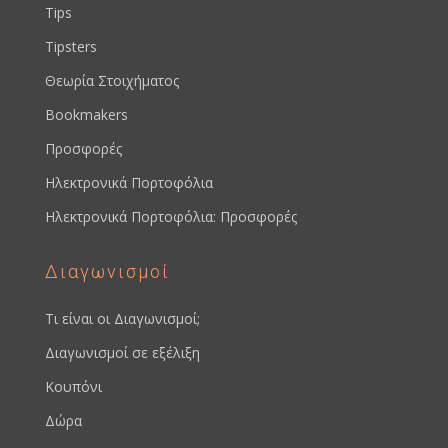
Tips
Tipsters
Θεωρία Στοιχήματος
Bookmakers
Προσφορές
Ηλεκτρονικά Πορτοφόλια
Ηλεκτρονικά Πορτοφόλια: Προσφορές
Διαγωνισμοί
Τι είναι οι Διαγωνισμοί;
Διαγωνισμοί σε εξέλιξη
Κουπόνι
Δώρα