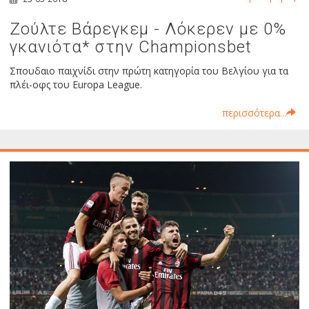
Ζούλτε Βάρεγκεμ - Λόκερεν με 0%
γκανιότα* στην Championsbet
Σπουδαιο παιχνίδι στην πρώτη κατηγορία του Βελγίου για τα
πλέι-οφς του Europa League.
περισσότερα...