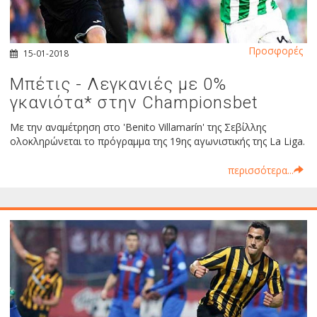
Προσφορές
15-01-2018
Μπέτις - Λεγκανιές με 0%
γκανιότα* στην Championsbet
Με την αναμέτρηση στο 'Benito Villamarín' της Σεβίλλης
ολοκληρώνεται το πρόγραμμα της 19ης αγωνιστικής της La Liga.
περισσότερα...