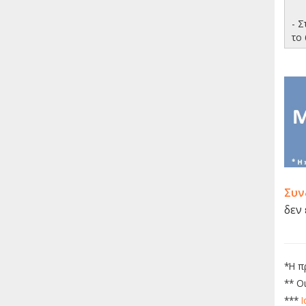
- Σ
το
Συν
δεν 
*H π
** Ο
***