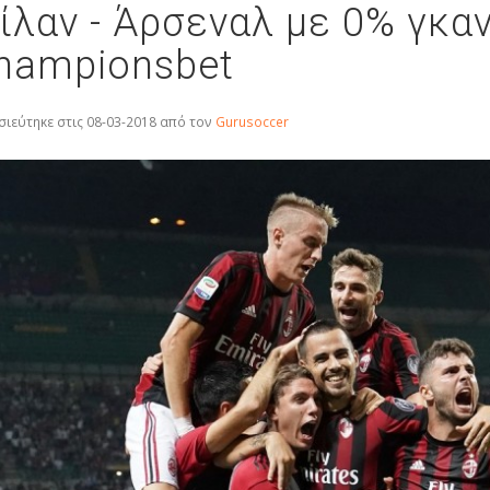
ίλαν - Άρσεναλ με 0% γκαν
hampionsbet
ιεύτηκε στις 08-03-2018
από τον
Gurusoccer