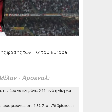
της φάσης των '16' του Europa
Μίλαν - Άρσεναλ:
 τον άσο να πληρώνει 2.11, ενώ η νίκη για
να προσφέρονται στο 1.89. Στο 1.76 βρίσκουμε