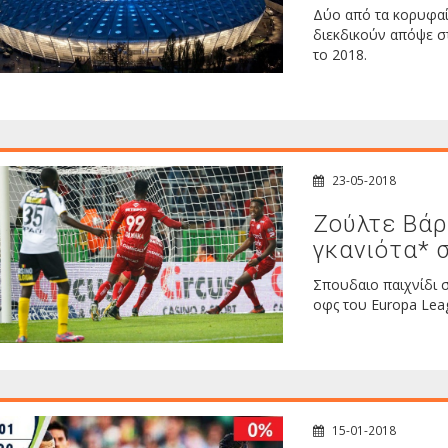
Δύο από τα κορυφα
διεκδικούν απόψε σ
το 2018.
23-05-2018
Ζούλτε Βάρ
γκανιότα* 
Σπουδαιο παιχνίδι σ
οφς του Europa Lea
15-01-2018