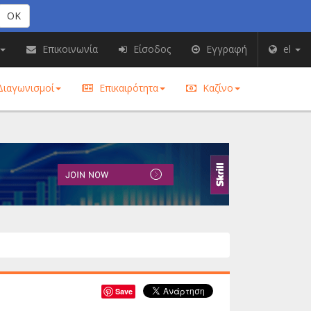
OK
Επικοινωνία
Είσοδος
Εγγραφή
el
ιαγωνισμοί
Επικαιρότητα
Καζίνο
Save