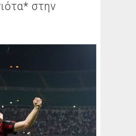
ιότα* στην