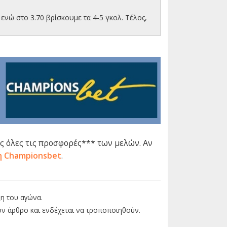
 ενώ στο 3.70 βρίσκουμε τα 4-5 γκολ. Τέλος,
ς όλες τις προσφορές*** των μελών. Αν
η Championsbet
.
ξη του αγώνα.
όν άρθρο και ενδέχεται να τροποποιηθούν.