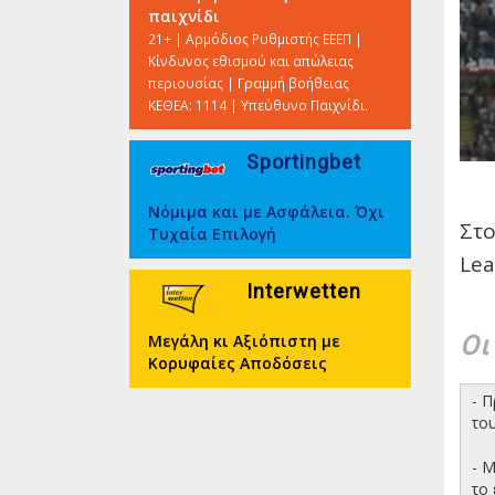
παιχνίδι
21+ | Αρμόδιος Ρυθμιστής ΕΕΕΠ |
Κίνδυνος εθισμού και απώλειας
περιουσίας | Γραμμή βοήθειας
ΚΕΘΕΑ: 1114 | Υπεύθυνο Παιχνίδι.
Sportingbet
Νόμιμα και με Ασφάλεια. Όχι
Στο
Τυχαία Επιλογή
Lea
Interwetten
Μεγάλη κι Αξιόπιστη με
Οι
Κορυφαίες Αποδόσεις
- Π
του
- Μ
το