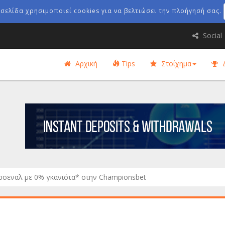
οσελίδα χρησιμοποιεί cookies για να βελτιώσει την πλοήγησή σας.
Social
Αρχική
Tips
Στοίχημα
Δ
ρσεναλ με 0% γκανιότα* στην Championsbet