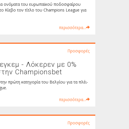
ία ονόματα του ευρωπαϊκού ποδοσφαίρου
το Κίεβο τον τίτλο του Champions League για
περισσότερα...
Προσφορές
εγκεμ - Λόκερεν με 0%
στην Championsbet
την πρώτη κατηγορία του Βελγίου για τα πλέι-
gue.
περισσότερα...
Προσφορές