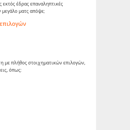
ς εκτός έδρας επαναληπτικές
 μεγάλο ματς απόψε;
 επιλογών
η με πλήθος στοιχηματικών επιλογών,
εις, όπως: