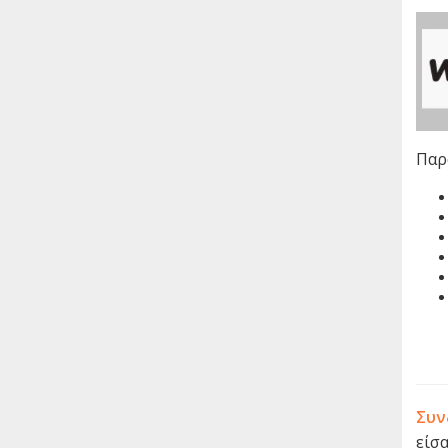
Παρ
Συν
είσα