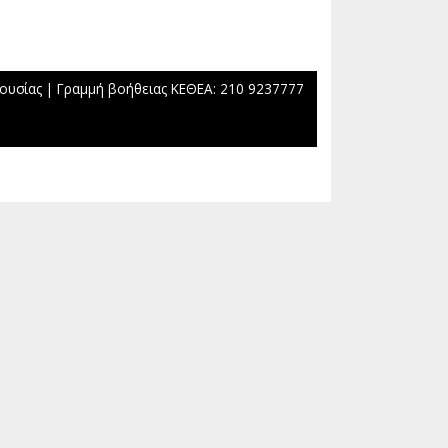
ιουσίας | Γραμμή βοήθειας ΚΕΘΕΑ: 210 9237777