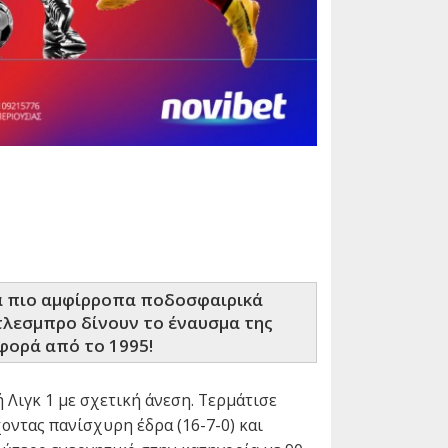
τα πιο αμφίρροπα ποδοσφαιρικά
τλεσμπρο δίνουν το έναυσμα της
φορά από το 1995!
 Λιγκ 1 με σχετική άνεση. Τερμάτισε
ντας πανίσχυρη έδρα (16-7-0) και