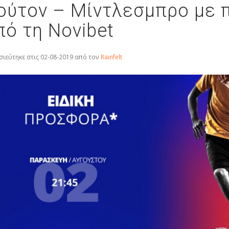
ούτον – Μίντλεσμπρο με π
πό τη Novibet
ιεύτηκε στις 02-08-2019
από τον
Rainfelt