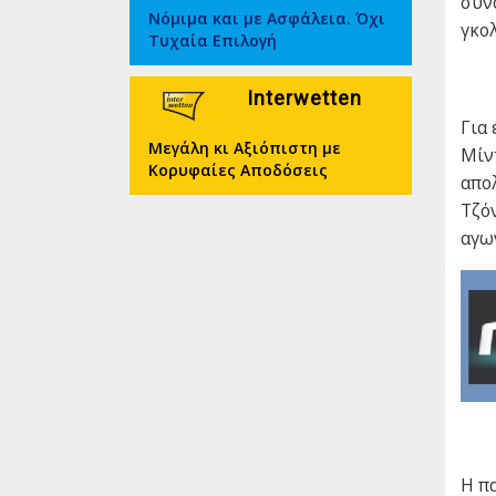
συνο
Νόμιμα και με Ασφάλεια. Όχι
γκολ
Τυχαία Επιλογή
Interwetten
Για 
Μεγάλη κι Αξιόπιστη με
Μίν
Κορυφαίες Αποδόσεις
απο
Τζό
αγω
Η π