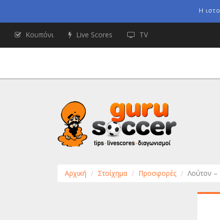
Η ιστ
Κουπόνι
Live Scores
TV
Αρχική
Στοίχημα
Προσφορές
Λούτον – 