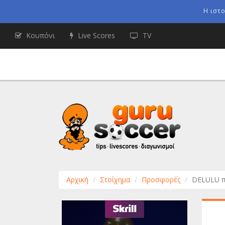
Η ιστ
Κουπόνι
Live Scores
TV
Αρχική
Στοίχημα
Προσφορές
DELULU π