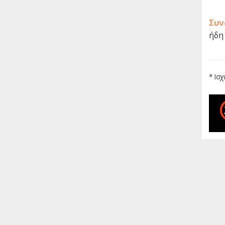
Συν
ήδη
* Ισ