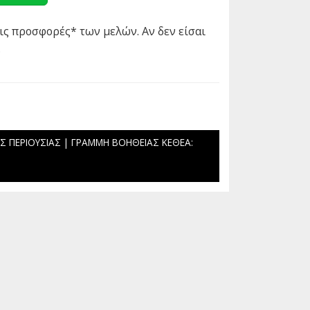
τις προσφορές* των μελών. Αν δεν είσαι
.
Σ ΠΕΡΙΟΥΣΙΑΣ | ΓΡΑΜΜΗ ΒΟΗΘΕΙΑΣ ΚΕΘΕΑ: