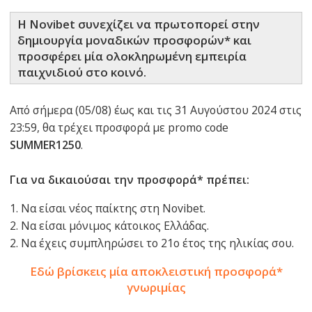
Η Novibet συνεχίζει να πρωτοπορεί στην
δημιουργία μοναδικών προσφορών* και
προσφέρει μία ολοκληρωμένη εμπειρία
παιχνιδιού στο κοινό.
Από σήμερα (05/08) έως και τις 31 Αυγούστου 2024 στις
23:59, θα τρέχει προσφορά με promo code
SUMMER1250
.
Για να δικαιούσαι την προσφορά* πρέπει:
1. Να είσαι νέος παίκτης στη Novibet.
2. Να είσαι μόνιμος κάτοικος Ελλάδας.
2. Να έχεις συμπληρώσει το 21ο έτος της ηλικίας σου.
Εδώ βρίσκεις μία αποκλειστική προσφορά*
γνωριμίας