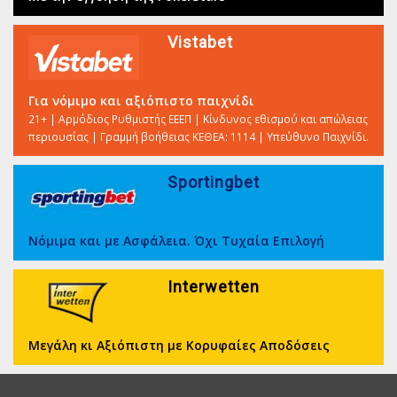
Vistabet
Για νόμιμο και αξιόπιστο παιχνίδι
21+ | Αρμόδιος Ρυθμιστής ΕΕΕΠ | Κίνδυνος εθισμού και απώλειας
περιουσίας | Γραμμή βοήθειας ΚΕΘΕΑ: 1114 | Υπεύθυνο Παιχνίδι.
Sportingbet
Νόμιμα και με Ασφάλεια. Όχι Τυχαία Επιλογή
Interwetten
Μεγάλη κι Αξιόπιστη με Κορυφαίες Αποδόσεις