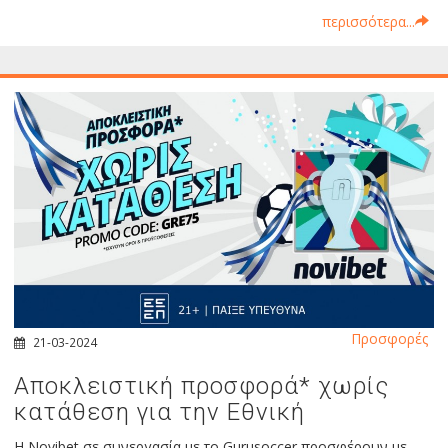
περισσότερα...
Προσφορές
21-03-2024
Αποκλειστική προσφορά* χωρίς
κατάθεση για την Εθνική
Η Novibet σε συνεργασία με το Gurusoccer προσφέρουν με