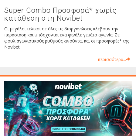
Super Combo Προσφορά* χωρίς
κατάθεση στη Νovibet
Οι μεγάλοι τελικοί σε όλες τις διοργανώσεις κλέβουν την
παράσταση και υπόσχονται ένα φινάλε γεμάτο αγωνία. Σε
φουλ αγωνιστικούς ρυθμούς κινούνται και οι προσφορές* της
Novibet!
περισσότερα...