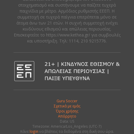
στοιχηματισμό και συστήνουμε να παίζετε τυχερά
παιχνίδια με μέτρο. Αρμόδιος ρυθμιστής ΕΕΕΠ. Η
συμμετοχή σε τυχερά παίγνια επιτρέπεται μόνο σε
άτομα άνω των 21 ετών. Η συχνή συμμετοχή ενέχει
κινδύνους εθισμού και απώλειας περιουσίας.
Eπισκεφτείτε το https://www.kethea.gr/ για συμβουλές
και υποστήριξη. Tηλ: 1114, 210 9215776.
Guru Soccer
Σχετικά με εμάς
Όροι χρήσης
Απόρρητο
Data: US
Timezone: America/Los_Angeles (UTC-7)
Κάνε
login
να βλέπεις τα δεδομένα στη δική σου ώρα.