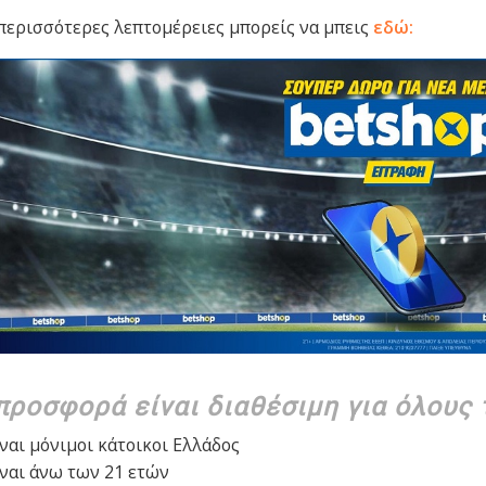
 περισσότερες λεπτομέρειες μπορείς να μπεις
εδώ:
προσφορά είναι διαθέσιμη για όλους 
ίναι μόνιμοι κάτοικοι Ελλάδος
ίναι άνω των 21 ετών