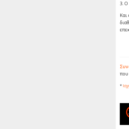
3. Ο
Και
διαθ
επε
Συν
που 
*
Ισ