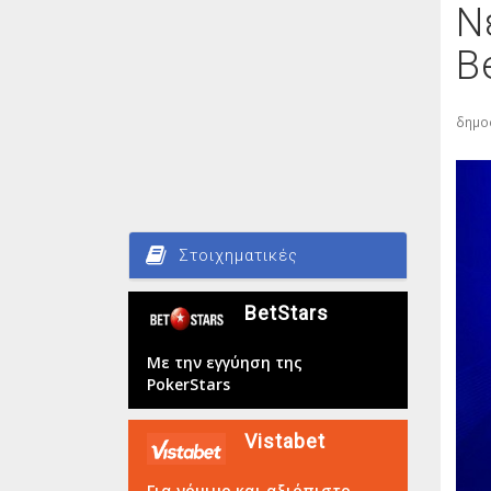
Ν
B
δημοσ
Στοιχηματικές
BetStars
Με την εγγύηση της
PokerStars
Vistabet
Για νόμιμο και αξιόπιστο