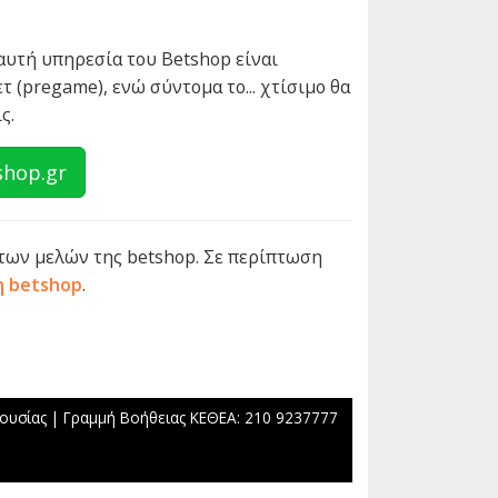
 αυτή υπηρεσία του Betshop είναι
 (pregame), ενώ σύντομα το... χτίσιμο θα
ς.
shop.gr
 των μελών της betshop. Σε περίπτωση
η betshop
.
ιουσίας | Γραμμή Βοήθειας ΚΕΘΕΑ: 210 9237777