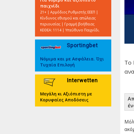
παιχνίδι
21+ | Αρμόδιος Ρυθμιστής ΕΕΕΠ |
Κίνδυνος εθισμού και απώλειας
περιουσίας | Γραμμή βοήθειας
ΚΕΘΕΑ: 1114 | Υπεύθυνο Παιχνίδι.
Sportingbet
Νόμιμα και με Ασφάλεια. Όχι
Το 
Τυχαία Επιλογή
ανα
Interwetten
Μεγάλη κι Αξιόπιστη με
Απ
Κορυφαίες Αποδόσεις
έν
Μόλ
ακόμ