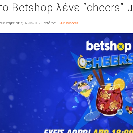
το Betshop λένε “cheers” 
ιεύτηκε στις 07-09-2023
από τον
Gurusoccer