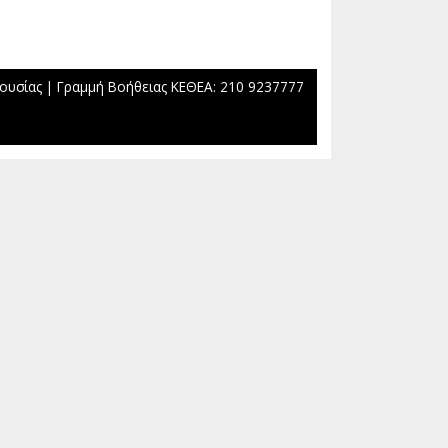
ιουσίας | Γραμμή Βοήθειας ΚΕΘΕΑ: 210 9237777