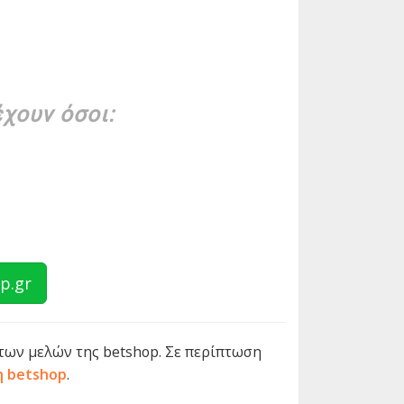
χουν όσοι:
p.gr
 των μελών της betshop. Σε περίπτωση
η betshop
.