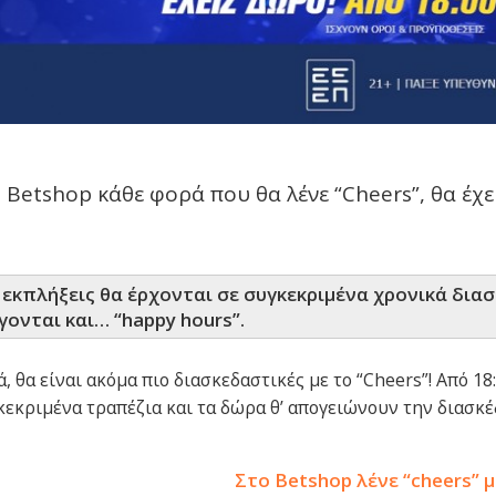
 Betshop κάθε φορά που θα λένε “Cheers”, θα έχ
 εκπλήξεις θα έρχονται σε συγκεκριμένα χρονικά διασ
γονται και… “happy hours”.
, θα είναι ακόμα πιο διασκεδαστικές με το “Cheers”! Από 18
κεκριμένα τραπέζια και τα δώρα θ’ απογειώνουν την διασκ
Στο Betshop λένε “cheers” 