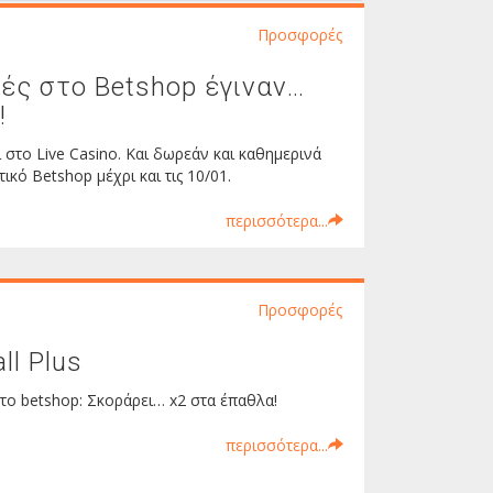
Προσφορές
ές στο Betshop έγιναν…
!
ι στο Live Casino. Και δωρεάν και καθημερινά
κό Betshop μέχρι και τις 10/01.
περισσότερα...
Προσφορές
ll Plus
 στo betshop: Σκοράρει… x2 στα έπαθλα!
περισσότερα...