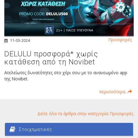
Προσφορές
11-03-2024
DELULU προσφορά* χωρίς
κατάθεση από τη Novibet
Ατελείωτες δυνατότητες στο χέρι σου με το ανανεωμένο app
της Novibet.
περισσότερα...
Δείτε όλα τα άρθρα στην κατηγορία Προσφορές
Στοιχηματικές