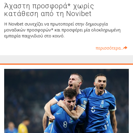
Άχαστη προσφορά* χωρίς
κατάθεση από τη Novibet
Η Novibet συνεχίζει να πρωτοπορεί στην δημιουργία
μοναδικών προσφορών* και προσφέρει μία ολοκληρωμένη
εμπειρία παιχνιδιού στο κοινό.
περισσότερα...