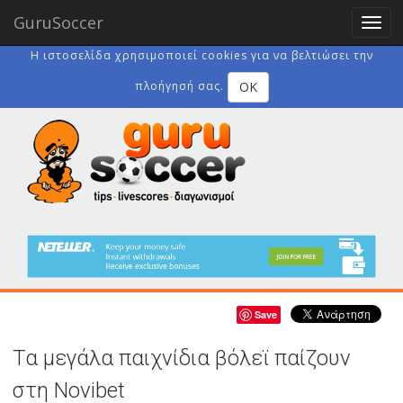
GuruSoccer
Togg
navig
Η ιστοσελίδα χρησιμοποιεί cookies για να βελτιώσει την
OK
πλοήγησή σας.
Save
Τα μεγάλα παιχνίδια βόλεϊ παίζουν
στη Novibet