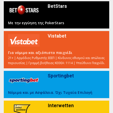
BetStars
Με την εγγύηση της PokerStars
Vistabet
Για νόμιμο και αξιόπιστο παιχνίδι
21+ | Αρμόδιος Ρυθμιστής ΕΕΕΠ | Κίνδυνος εθισμού και απώλειας
περιουσίας | Γραμμή βοήθειας ΚΕΘΕΑ: 1114 | Υπεύθυνο Παιχνίδι.
Sportingbet
Νόμιμα και με Ασφάλεια. Όχι Τυχαία Επιλογή
Interwetten