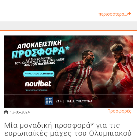
περισσότερα...
Προσφορές
13-05-2024
Mία μοναδική προσφορά* για τις
ευρωπαϊκές μάχες του Ολυμπιακού