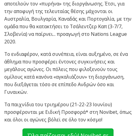
αποτελούν τον «πυρήνα» της διοργάνωσης. Έτσι, για
την αποφυγή της τελευταίας θέσης μάχονται οι
Αυστραλία, Βουλγαρία, Καναδάς και Πορτογαλία, με την
ομάδα που θα κατακτήσει το Τσάλεντζερ Καπ (3-7/7,
Σλοβενία) να παίρνει... προαγωγή στο Nations League
2020.
Το ενδιαφέρον, κατά συνέπεια, είναι αυξημένο, σε ένα
άθλημα που προσφέρει έντονες συγκινήσεις και
μεγάλους αγώνες. Οι πόλεις που φιλοξενούν τους
ομίλους κατά κανόνα «αγκαλιάζουν» τη διοργάνωση,
που διεξάγεται τόσο σε επίπεδο Ανδρών όσο και
Γυναικών.
Τα παιχνίδια του τριημέρου (21-22-23 Ιουνίου)
προσφέρονται με Ειδική Προσφορά* στη Novibet, όπως
και όλοι οι αγώνες βόλεϊ σε όλο τον κόσμο!
Όλα παίζονται εδώ! Novibet.gr