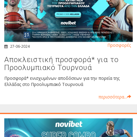
Προσφορές
27-06-2024
Αποκλειστική προσφορά* για το
Προολυμπιακό Τουρνουά
Προσφορά* ενισχυμένων αποδόσεων για την πορεία της
Ελλάδας στο Προολυμπιακό Τουρνουά
περισσότερα...