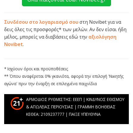
Συνδέσου στο λογαριασμό σου
στη Novibet για να
δεις όλες τις προσφορές* των μελών. Αν δεν είσαι ήδη
μέλος, μπορείς να διαβάσεις εδώ την
αξιολόγηση
Novibet
.
* Ισχύουν όροι και προϋποθέσεις
** Όπου αναφέρεται 0% γκανιότα, αφορά την επιλογή 'Νικητής
αγώνα' πριν την έναρξη σε επιλεγμένα παιχνίδια
ΑΡΜΟΔΙΟΣ ΡΥΘΜΙΣΤΗΣ: ΕΕΕΠ | ΚΙΝΔΥΝΟΣ ΕΘΙΣΜΟΥ
& ΑΠΩΛΕΙΑΣ ΠΕΡΙΟΥΣΙΑΣ | ΓΡΑΜΜΗ ΒΟΗΘΕΙΑΣ
ΚΕΘΕΑ: 2109237777 | ΠΑΙΞΕ ΥΠΕΥΘΥΝΑ