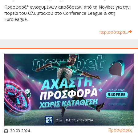
Προσφορά* ενισχυμένων αποδόσεων από τη Novibet για την
πορεία του Ολυμπιακού στο Conference League & στη
Euroleague.
περισσότερα...
Προσφορές
30-03-2024