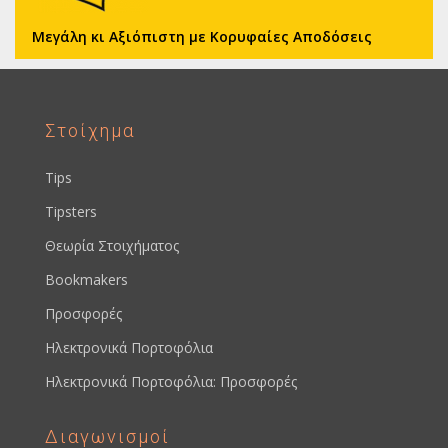
Μεγάλη κι Αξιόπιστη με Κορυφαίες Αποδόσεις
Στοίχημα
Tips
Tipsters
Θεωρία Στοιχήματος
Bookmakers
Προσφορές
Ηλεκτρονικά Πορτοφόλια
Ηλεκτρονικά Πορτοφόλια: Προσφορές
Διαγωνισμοί