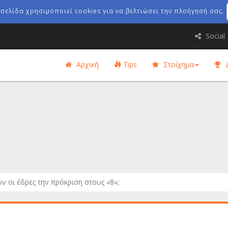
οσελίδα χρησιμοποιεί cookies για να βελτιώσει την πλοήγησή σας.
Social
Αρχική
Tips
Στοίχημα
Δ
 οι έδρες την πρόκριση στους «8»;