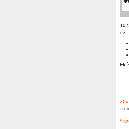
Τα 
αντ
Μεί
Συν
είσα
*Ισχ