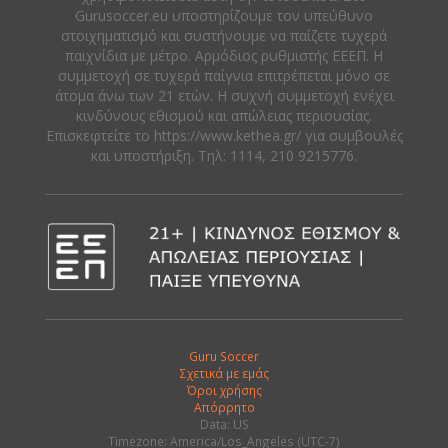
Gurusoccer.eu υποστηρίζουμε τον υπεύθυνο
στοιχηματισμό και συστήνουμε να παίζετε τυχερά
παιχνίδια με μέτρο. Αρμόδιος ρυθμιστής ΕΕΕΠ. Η
συμμετοχή σε τυχερά παίγνια επιτρέπεται μόνο σε
άτομα άνω των 21 ετών. Η συχνή συμμετοχή ενέχει
κινδύνους εθισμού και απώλειας περιουσίας.
Eπισκεφτείτε το https://www.kethea.gr/ για συμβουλές
και υποστήριξη. Tηλ: 1114, 210 9215776.
Guru Soccer
Σχετικά με εμάς
Όροι χρήσης
Απόρρητο
Data: US
Timezone: America/Los_Angeles (UTC-7)