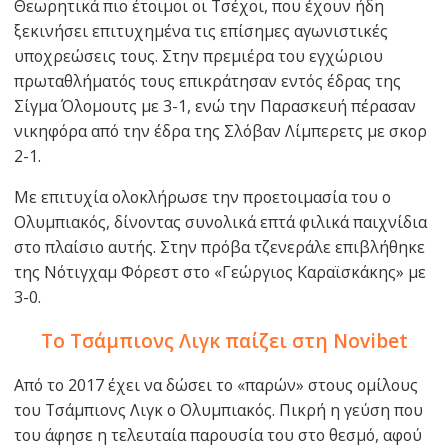
Θεωρητικά πιο έτοιμοι οι Τσέχοι, που έχουν ήδη
ξεκινήσει επιτυχημένα τις επίσημες αγωνιστικές
υποχρεώσεις τους. Στην πρεμιέρα του εγχώριου
πρωταθλήματός τους επικράτησαν εντός έδρας της
Σίγμα Όλομουτς με 3-1, ενώ την Παρασκευή πέρασαν
νικηφόρα από την έδρα της Σλόβαν Λίμπερετς με σκορ
2-1.
Με επιτυχία ολοκλήρωσε την προετοιμασία του ο
Ολυμπιακός, δίνοντας συνολικά επτά φιλικά παιχνίδια
στο πλαίσιο αυτής. Στην πρόβα τζενεράλε επιβλήθηκε
της Νότιγχαμ Φόρεστ στο «Γεώργιος Καραϊσκάκης» με
3-0.
Το Τσάμπιονς Λιγκ παίζει στη Novibet
Από το 2017 έχει να δώσει το «παρών» στους ομίλους
του Τσάμπιονς Λιγκ ο Ολυμπιακός. Πικρή η γεύση που
του άφησε η τελευταία παρουσία του στο θεσμό, αφού