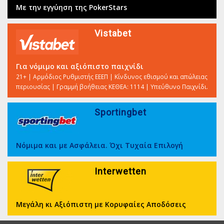
Με την εγγύηση της PokerStars
Vistabet
Για νόμιμο και αξιόπιστο παιχνίδι
21+ | Αρμόδιος Ρυθμιστής ΕΕΕΠ | Κίνδυνος εθισμού και απώλειας
περιουσίας | Γραμμή βοήθειας ΚΕΘΕΑ: 1114 | Υπεύθυνο Παιχνίδι.
Sportingbet
Νόμιμα και με Ασφάλεια. Όχι Τυχαία Επιλογή
Interwetten
Μεγάλη κι Αξιόπιστη με Κορυφαίες Αποδόσεις