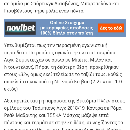
σε όμιλο με Σπόρτινγκ Λισαβόνας, Μπαρτσελόνα και
Γιουβέντους πήρε μόλις έναν πόντο.
Υπενθυμίζεται πως την περασμένη αγωνιστική
περίοδο οι Πειραιώτες αγωνίστηκαν στο Γιουρόπα
Λιγκ. Συμμετείχαν σε όμιλο με Μπέτις, Μίλαν και
Ντουντελάνζ. Πήραν τη δεύτερη θέση, προκρίθηκαν
στους «32», όμως εκεί τελείωσε το ταξίδι τους, καθώς
αποκλείστηκαν από τη Ντιναμό Κιέβου (2-2 εντός, 1-0
εκτός).
Αξιοπρεπέστατη η παρουσία της Βικτόρια Πλζεν στους
ομίλους του Τσάμπιονς Λιγκ 2018/19. Κόντρα σε Ρόμα,
Ρεάλ Μαδρίτης και ΤΣΣΚΑ Μόσχας μάζεψε επτά
πόντους και τερμάτισε στην 3η θέση, συνεχίζοντας το
ευρωπαϊκό ταξίδι της στο Γιουρόπα Λιγκ. Εκεί, βρήκε