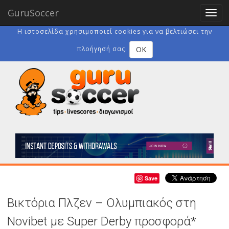
GuruSoccer
Togg
navig
Η ιστοσελίδα χρησιμοποιεί cookies για να βελτιώσει την
OK
πλοήγησή σας.
Save
Βικτόρια Πλζεν – Ολυμπιακός στη
Novibet με Super Derby προσφορά*