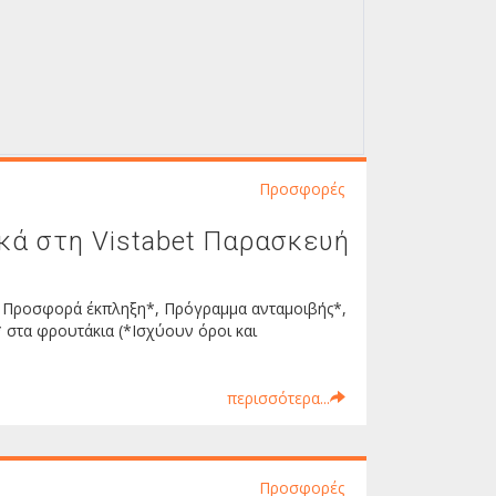
Προσφορές
κά στη Vistabet Παρασκευή
 Προσφορά έκπληξη*, Πρόγραμμα ανταμοιβής*,
 στα φρουτάκια (*Ισχύουν όροι και
περισσότερα...
Προσφορές