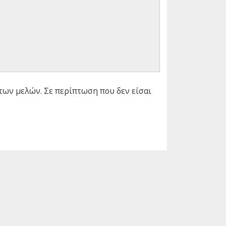
των μελών. Σε περίπτωση που δεν είσαι