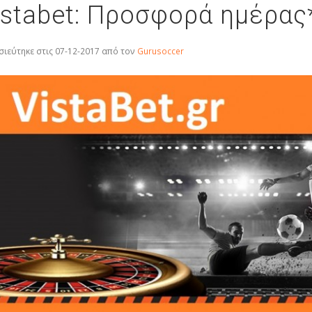
istabet: Προσφορά ημέρας
ιεύτηκε στις 07-12-2017
από τον
Gurusoccer