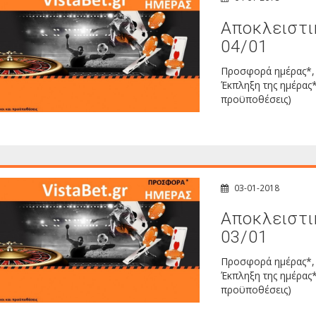
Αποκλειστι
04/01
Προσφορά ημέρας*,
Έκπληξη της ημέρας*
προϋποθέσεις)
03-01-2018
Αποκλειστι
03/01
Προσφορά ημέρας*,
Έκπληξη της ημέρας*
προϋποθέσεις)