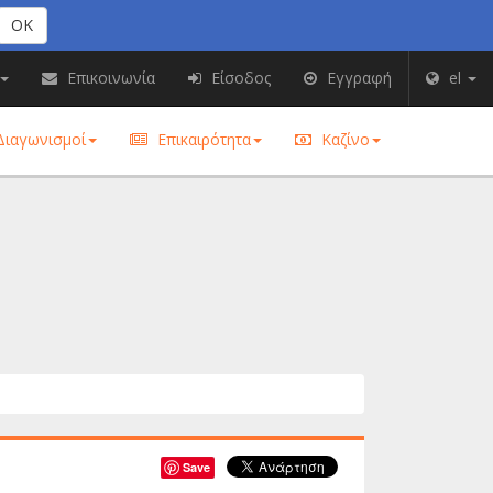
OK
Επικοινωνία
Είσοδος
Εγγραφή
el
ιαγωνισμοί
Επικαιρότητα
Καζίνο
Save