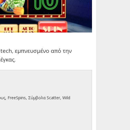
ytech, εμπνευσμένο από την
έγκας.
, FreeSpins, Σύμβολα Scatter, Wild