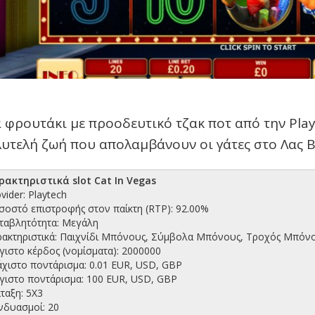
 φρουτάκι με προοδευτικό τζακ ποτ από την Pla
υτελή ζωή που απολαμβάνουν οι γάτες στο Λας Β
ρακτηριστικά slot Cat In Vegas
vider: Playtech
σοστό επιστροφής στον παίκτη (RTP): 92.00%
ταβλητότητα: Μεγάλη
ρακτηριστικά: Παιχνίδι Μπόνους, Σύμβολα Μπόνους, Τροχός Μπόνους
γιστο κέρδος (νομίσματα): 2000000
άχιστο ποντάρισμα: 0.01 EUR, USD, GBP
γιστο ποντάρισμα: 100 EUR, USD, GBP
ταξη: 5Χ3
νδυασμοί: 20