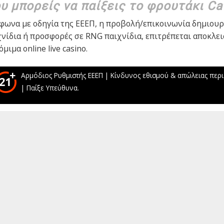
υ μπορείς να παίξεις το φρουτάκι Cat
φωνα με οδηγία της ΕΕΕΠ, η προβολή/επικοινωνία δημιου
χνίδια ή προσφορές σε RNG παιχνίδια, επιτρέπεται αποκλει
όμιμα online live casino.
Αρμόδιος Ρυθμιστής ΕΕΕΠ | Κίνδυνος εθισμού & απώλειας περ
| Παίξε Υπεύθυνα.