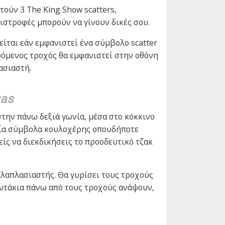
ούν 3 The King Show scatters,
ριστροφές μπορούν να γίνουν δικές σου.
είται εάν εμφανιστεί ένα σύμβολο scatter
φόμενος τροχός θα εμφανιστεί στην οθόνη
λασιαστή.
gas
στην πάνω δεξιά γωνία, μέσα στο κόκκινο
τρία σύμβολα κουλοχέρης οπουδήποτε
είς να διεκδικήσεις το προοδευτικό τζακ
ολλαπλασιαστής. Θα γυρίσει τους τροχούς
φωτάκια πάνω από τους τροχούς ανάψουν,