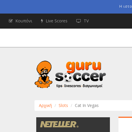
Η ιστ
Κουπόνι
Live Scores
TV
Αρχική
Slots
Cat In Vegas