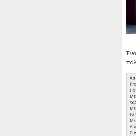
Ένα
πολ
Χα
Pro
Πο
Με
Χα
Μέ
Ελ
Με
Διά
Συ