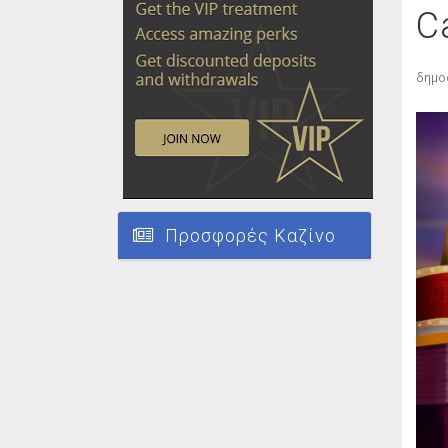
C
δημοσ
Προσφορές Καζίνο