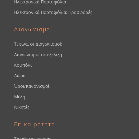
Ηλεκτρονικά Πορτοφόλια
Ηλεκτρονικά Πορτοφόλια: Προσφορές
Διαγωνισμοί
Τι είναι οι Διαγωνισμοί;
Διαγωνισμοί σε εξέλιξη
Κουπόνι
Δώρα
Όροι/Κανονισμοί
Μέλη
Νικητές
Επικαιρότητα
Τα νέα της αγοράς