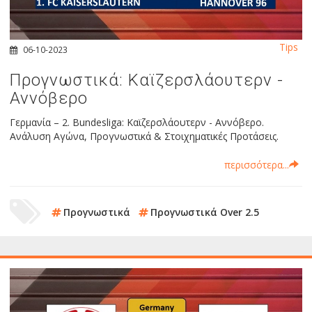
Tips
06-10-2023
Προγνωστικά: Καϊζερσλάουτερν -
Αννόβερο
Γερμανία – 2. Bundesliga: Καϊζερσλάουτερν - Αννόβερο.
Ανάλυση Αγώνα, Προγνωστικά & Στοιχηματικές Προτάσεις.
περισσότερα...
Προγνωστικά
Προγνωστικά Over 2.5