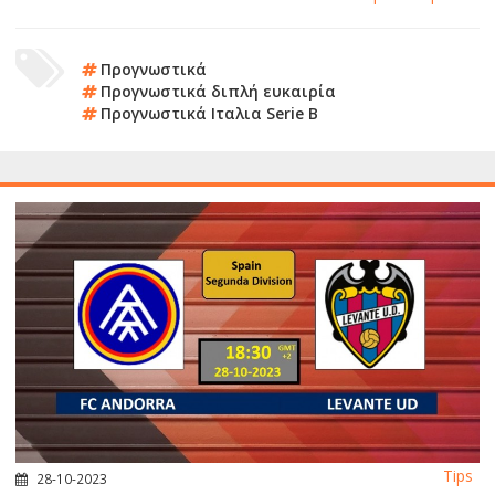
Προγνωστικά
Προγνωστικά διπλή ευκαιρία
Προγνωστικά Ιταλια Serie B
Tips
28-10-2023