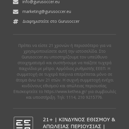
info@gurusoccer.eu
marketing@gurusoccer.eu
Διαφημιστείτε στο Gurusoccer
Πρέπει να είστε 21 χρονών ή περισσότερο για να
χρησιμοποιείσετε αυτή την ιστοσελίδα. Στο
Gurusoccer.eu υποστηρίζουμε τον υπεύθυνο
στοιχηματισμό και συστήνουμε να παίζετε τυχερά
παιχνίδια με μέτρο. Αρμόδιος ρυθμιστής ΕΕΕΠ. Η
συμμετοχή σε τυχερά παίγνια επιτρέπεται μόνο σε
άτομα άνω των 21 ετών. Η συχνή συμμετοχή ενέχει
κινδύνους εθισμού και απώλειας περιουσίας.
Eπισκεφτείτε το https://www.kethea.gr/ για συμβουλές
και υποστήριξη. Tηλ: 1114, 210 9215776.