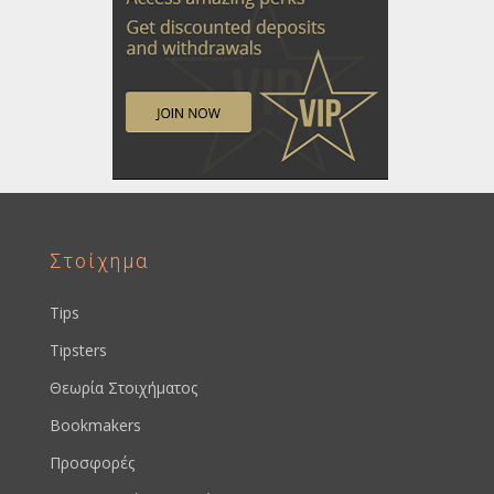
Στοίχημα
Tips
Tipsters
Θεωρία Στοιχήματος
Bookmakers
Προσφορές