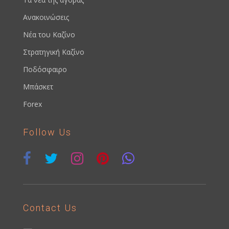
Ανακοινώσεις
Νέα του Καζίνο
Στρατηγική Καζίνο
Ποδόσφαιρο
Μπάσκετ
Forex
Follow Us
Contact Us