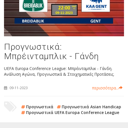
Προγνωστικά:
Μπρέινταμπλικ - Γάνδη
UEFA Europa Conference League: Μπρέινταμπλικ - Γάνδη.
Ανάλυση Αγώνα, Προγνωστικά & Στοιχηματικές Προτάσεις.
περισσότερα...
09-11-2023
Προγνωστικά
Προγνωστικά Asian Handicap
Προγνωστικά UEFA Europa Conference League