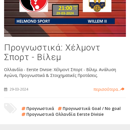
Προγνωστικά: Χέλμοντ
Σπορτ - Βίλεμ
Ολλανδία - Eerste Divisie: Χέλμοντ Σπορτ - Βίλεμ. Ανάλυση
Αγώνα, Προγνωστικά & Στοιχηματικές Προτάσεις.
περισσότερα...
29-03-2024
Προγνωστικά
Προγνωστικά Goal / No goal
Πρoγνωστικά Ολλανδία Eerste Divisie