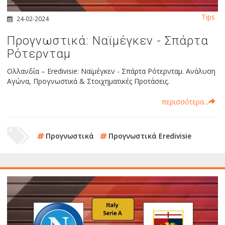
Tips
24-02-2024
Προγνωστικά: Ναϊμέγκεν - Σπάρτα
Ρότερνταμ
Ολλανδία – Eredivisie: Ναϊμέγκεν - Σπάρτα Ρότερνταμ. Ανάλυση
Αγώνα, Προγνωστικά & Στοιχηματικές Προτάσεις.
περισσότερα...
Προγνωστικά
Προγνωστικά Eredivisie