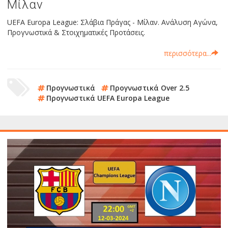
Μίλαν
UEFA Europa League: Σλάβια Πράγας - Μίλαν. Ανάλυση Αγώνα,
Προγνωστικά & Στοιχηματικές Προτάσεις.
περισσότερα...
Προγνωστικά
Προγνωστικά Over 2.5
Προγνωστικά UEFA Europa League