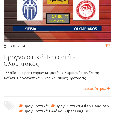
Tips
14-01-2024
Προγνωστικά: Κηφισιά -
Ολυμπιακός
Ελλάδα – Super League: Κηφισιά - Ολυμπιακός. Ανάλυση
Αγώνα, Προγνωστικά & Στοιχηματικές Προτάσεις.
περισσότερα...
Προγνωστικά
Προγνωστικά Asian Handicap
Προγνωστικά Ελλάδα Super League