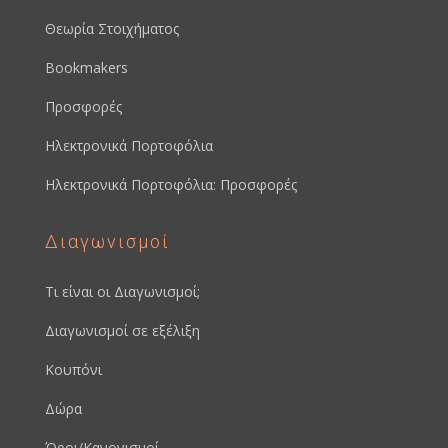
Θεωρία Στοιχήματος
Bookmakers
Προσφορές
Ηλεκτρονικά Πορτοφόλια
Ηλεκτρονικά Πορτοφόλια: Προσφορές
Διαγωνισμοί
Τι είναι οι Διαγωνισμοί;
Διαγωνισμοί σε εξέλιξη
Κουπόνι
Δώρα
Όροι/Κανονισμοί