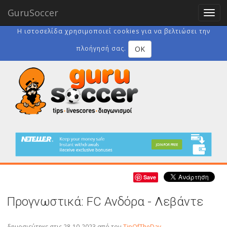
GuruSoccer
Togg
navig
Η ιστοσελίδα χρησιμοποιεί cookies για να βελτιώσει την
OK
πλοήγησή σας.
Save
Προγνωστικά: FC Ανδόρα - Λεβάντε
δημοσιεύτηκε στις 28-10-2023
από τον
TipOfTheDay