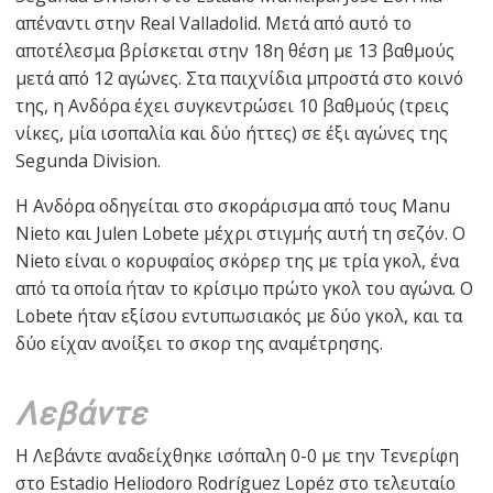
απέναντι στην Real Valladolid. Μετά από αυτό το
αποτέλεσμα βρίσκεται στην 18η θέση με 13 βαθμούς
μετά από 12 αγώνες. Στα παιχνίδια μπροστά στο κοινό
της, η Ανδόρα έχει συγκεντρώσει 10 βαθμούς (τρεις
νίκες, μία ισοπαλία και δύο ήττες) σε έξι αγώνες της
Segunda Division.
Η Ανδόρα οδηγείται στο σκοράρισμα από τους Manu
Nieto και Julen Lobete μέχρι στιγμής αυτή τη σεζόν. Ο
Nieto είναι ο κορυφαίος σκόρερ της με τρία γκολ, ένα
από τα οποία ήταν το κρίσιμο πρώτο γκολ του αγώνα. Ο
Lobete ήταν εξίσου εντυπωσιακός με δύο γκολ, και τα
δύο είχαν ανοίξει το σκορ της αναμέτρησης.
Λεβάντε
Η Λεβάντε αναδείχθηκε ισόπαλη 0-0 με την Τενερίφη
στο Estadio Heliodoro Rodríguez Lopéz στο τελευταίο