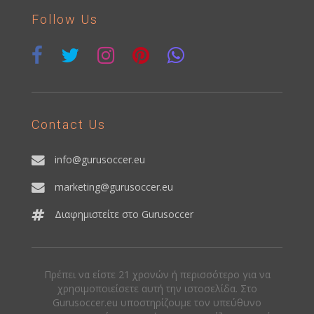
Follow Us
Contact Us
info@gurusoccer.eu
marketing@gurusoccer.eu
Διαφημιστείτε στο Gurusoccer
Πρέπει να είστε 21 χρονών ή περισσότερο για να
χρησιμοποιείσετε αυτή την ιστοσελίδα. Στο
Gurusoccer.eu υποστηρίζουμε τον υπεύθυνο