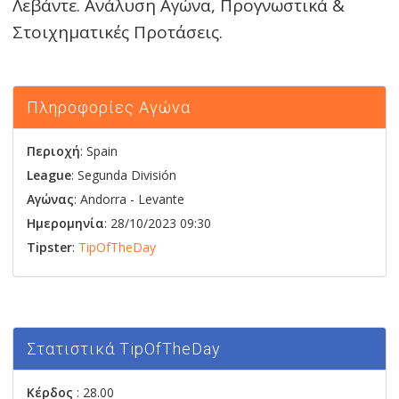
Λεβάντε. Ανάλυση Αγώνα, Προγνωστικά &
Στοιχηματικές Προτάσεις.
Πληροφορίες Αγώνα
Περιοχή
: Spain
League
: Segunda División
Αγώνας
:
Andorra
-
Levante
Ημερομηνία
: 28/10/2023 09:30
Tipster
:
TipOfTheDay
Στατιστικά TipOfTheDay
Κέρδος
: 28.00