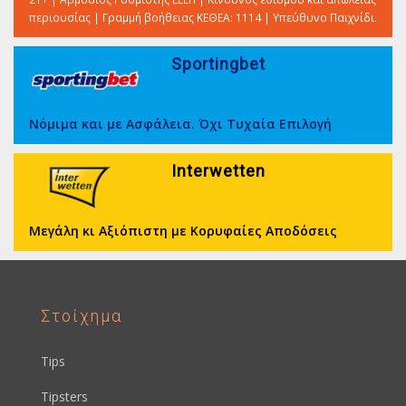
περιουσίας | Γραμμή βοήθειας ΚΕΘΕΑ: 1114 | Υπεύθυνο Παιχνίδι.
Sportingbet
Νόμιμα και με Ασφάλεια. Όχι Τυχαία Επιλογή
Interwetten
Μεγάλη κι Αξιόπιστη με Κορυφαίες Αποδόσεις
Στοίχημα
Tips
Tipsters