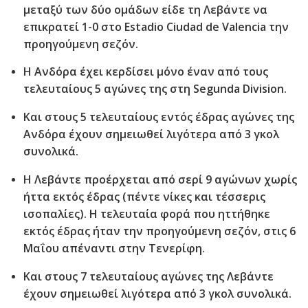
μεταξύ των δύο ομάδων είδε τη Λεβάντε να
επικρατεί 1-0 στο Estadio Ciudad de Valencia την
προηγούμενη σεζόν.
Η Ανδόρα έχει κερδίσει μόνο έναν από τους
τελευταίους 5 αγώνες της στη Segunda Division.
Και στους 5 τελευταίους εντός έδρας αγώνες της
Ανδόρα έχουν σημειωθεί λιγότερα από 3 γκολ
συνολικά.
Η Λεβάντε προέρχεται από σερί 9 αγώνων χωρίς
ήττα εκτός έδρας (πέντε νίκες και τέσσερις
ισοπαλίες). Η τελευταία φορά που ηττήθηκε
εκτός έδρας ήταν την προηγούμενη σεζόν, στις 6
Μαΐου απέναντι στην Τενερίφη.
Και στους 7 τελευταίους αγώνες της Λεβάντε
έχουν σημειωθεί λιγότερα από 3 γκολ συνολικά.