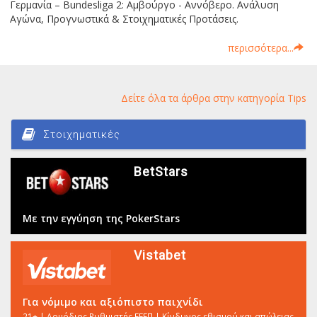
Γερμανία – Bundesliga 2: Αμβούργο - Αννόβερο. Ανάλυση
Αγώνα, Προγνωστικά & Στοιχηματικές Προτάσεις.
περισσότερα...
Δείτε όλα τα άρθρα στην κατηγορία Tips
Στοιχηματικές
BetStars
Με την εγγύηση της PokerStars
Vistabet
Για νόμιμο και αξιόπιστο παιχνίδι
21+ | Αρμόδιος Ρυθμιστής ΕΕΕΠ | Κίνδυνος εθισμού και απώλειας