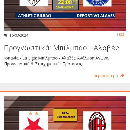
Tips
16-03-2024
Προγνωστικά: Μπιλμπάο - Αλαβές
Ισπανία - La Liga: Μπιλμπάο - Αλαβές. Ανάλυση Αγώνα,
Προγνωστικά & Στοιχηματικές Προτάσεις.
περισσότερα...