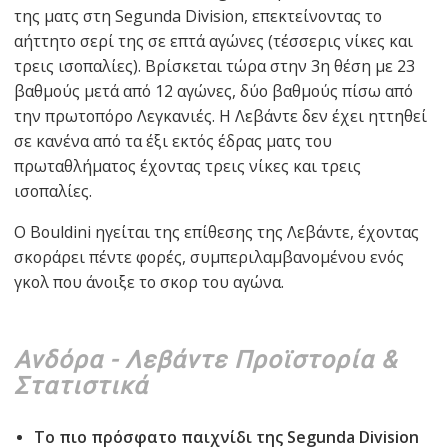
της ματς στη Segunda Division, επεκτείνοντας το
αήττητο σερί της σε επτά αγώνες (τέσσερις νίκες και
τρεις ισοπαλίες). Βρίσκεται τώρα στην 3η θέση με 23
βαθμούς μετά από 12 αγώνες, δύο βαθμούς πίσω από
την πρωτοπόρο Λεγκανιές. Η Λεβάντε δεν έχει ηττηθεί
σε κανένα από τα έξι εκτός έδρας ματς του
πρωταθλήματος έχοντας τρεις νίκες και τρεις
ισοπαλίες.
Ο Bouldini ηγείται της επίθεσης της Λεβάντε, έχοντας
σκοράρει πέντε φορές, συμπεριλαμβανομένου ενός
γκολ που άνοιξε το σκορ του αγώνα.
Ανδόρα - Λεβάντε Προϊστορία &
Στατιστικά
Το πιο πρόσφατο παιχνίδι της Segunda Division