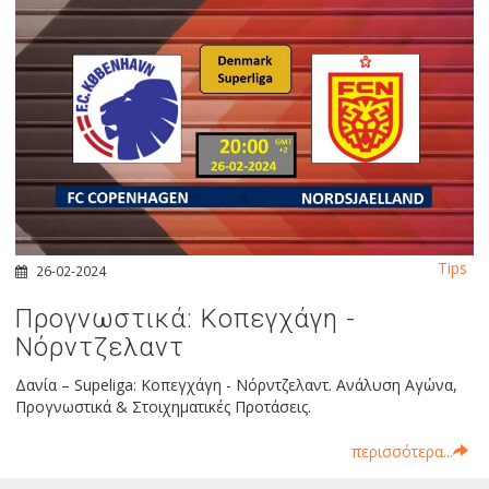
Tips
26-02-2024
Προγνωστικά: Κοπεγχάγη -
Νόρντζελαντ
Δανία – Supeliga: Κοπεγχάγη - Νόρντζελαντ. Ανάλυση Αγώνα,
Προγνωστικά & Στοιχηματικές Προτάσεις.
περισσότερα...