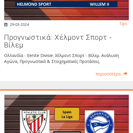
Tips
29-03-2024
Προγνωστικά: Χέλμοντ Σπορτ -
Βίλεμ
Ολλανδία - Eerste Divisie: Χέλμοντ Σπορτ - Βίλεμ. Ανάλυση
Αγώνα, Προγνωστικά & Στοιχηματικές Προτάσεις.
περισσότερα...