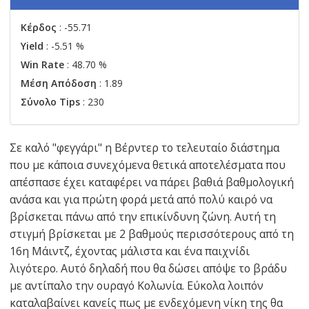
Κέρδος
: -55.71
Yield
: -5.51 %
Win Rate
: 48.70 %
Μέση Απόδοση
: 1.89
Σύνολο Tips
: 230
Σε καλό "φεγγάρι" η Βέρντερ το τελευταίο διάστημα
που με κάποια συνεχόμενα θετικά αποτελέσματα που
απέσπασε έχει καταφέρει να πάρει βαθιά βαθμολογική
ανάσα και για πρώτη φορά μετά από πολύ καιρό να
βρίσκεται πάνω από την επικίνδυνη ζώνη. Αυτή τη
στιγμή βρίσκεται με 2 βαθμούς περισσότερους από τη
16η Μάιντζ, έχοντας μάλιστα και ένα παιχνίδι
λιγότερο. Αυτό δηλαδή που θα δώσει απόψε το βράδυ
με αντίπαλο την ουραγό Κολωνία. Εύκολα λοιπόν
καταλαβαίνει κανείς πως με ενδεχόμενη νίκη της θα