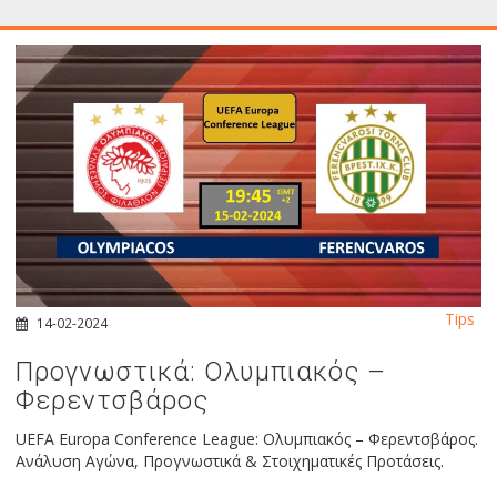
Tips
14-02-2024
Προγνωστικά: Ολυμπιακός –
Φερεντσβάρος
UEFA Europa Conference League: Ολυμπιακός – Φερεντσβάρος.
Ανάλυση Αγώνα, Προγνωστικά & Στοιχηματικές Προτάσεις.