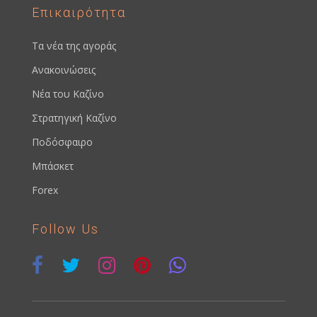
Επικαιρότητα
Τα νέα της αγοράς
Ανακοινώσεις
Νέα του Καζίνο
Στρατηγική Καζίνο
Ποδόσφαιρο
Μπάσκετ
Forex
Follow Us