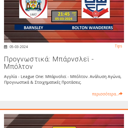
Tips
05-03-2024
Προγνωστικά: Μπάρνσλεϊ -
Μπόλτον
Αγγλία - League One: Μπάρνσλεϊ - Μπόλτον. Ανάλυση Αγώνα,
Προγνωστικά & Στοιχηματικές Προτάσεις.
περισσότερα...