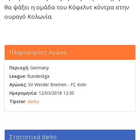
θα ψάξει η ομάδα του Κόφελντ κόντρα στην
ουραγό Κολωνία.
Πληροφορίες Αγώνα
Περιοχή
: Germany
League
: Bundesliga
Αγώνας
:
SV Werder Bremen
-
FC Koln
Ημερομηνία
: 12/03/2018 12:30
Tipster
:
darko
Στατιστικά darko