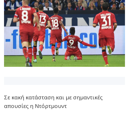
Σε κακή κατάσταση και με σημαντικές
απουσίες η Ντόρτμουντ