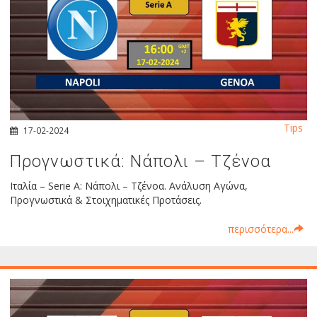
Tips
17-02-2024
Προγνωστικά: Νάπολι – Τζένοα
Ιταλία – Serie A: Νάπολι – Τζένοα. Ανάλυση Αγώνα,
Προγνωστικά & Στοιχηματικές Προτάσεις.
περισσότερα...