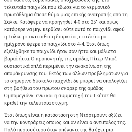
τελευταίο παιχνίδι που έδωσε για το γερμανικό
πρωτάθλημα έπεσε θύμα μιας επικής ανατροπής από τη
Σαλκε. Κατάφερε να προηγηθεί 4-0 στο 25' και όμως
κατάφερε να μην κερδίσει ούτε αυτό το παιχνίδι αφού
η Σαλκε με αντεπίθεση διαρκείας στο δεύτερο
ημίχρονο έφερε το παιχνίδι στο 4-4. Έτσι όπως
εξελίχθηκε το παιχνίδι ήταν σαν ήττα και μάλιστα
βαριά ήττα. Ο προπονητής της ομάδας Πίτερ Μποζ
ουσιαστικά απλά περιμένει την ανακοίνωση της
απομάκρυνσης του. Εκτός των άλλων προβλημάτων για
το σημερινό δύσκολο παιχνίδι δε μπορεί να υπολογίζει
στη βοήθεια του πρώτου σκόρερ της ομάδας
Ομπαμεγιάνκ ενώ και η συμμετοχή του Γκέτσε θα
κριθεί την τελευταία στιγμή.
Έτσι όπως είναι η κατάσταση στη Ντόρτμουντ αξίζει
να την κοντράρεις οποιος και αν είναι ο αντίπαλος της.
Πολύ περισσότερο όταν απέναντι της θα έχει μια