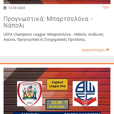
Tips
12-03-2024
Προγνωστικά: Μπαρτσελόνα -
Νάπολι
UEFA Champions League: Μπαρτσελόνα - Νάπολι. Ανάλυση
Αγώνα, Προγνωστικά & Στοιχηματικές Προτάσεις.
περισσότερα...