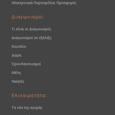
Ηλεκτρονικά Πορτοφόλια: Προσφορές
Διαγωνισμοί
Τι είναι οι Διαγωνισμοί;
Διαγωνισμοί σε εξέλιξη
Κουπόνι
Δώρα
Όροι/Κανονισμοί
Μέλη
Νικητές
Επικαιρότητα
Τα νέα της αγοράς