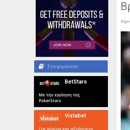
Β
δημοσ
Στοιχηματικές
BetStars
Με την εγγύηση της
PokerStars
Vistabet
Για νόμιμο και αξιόπιστο