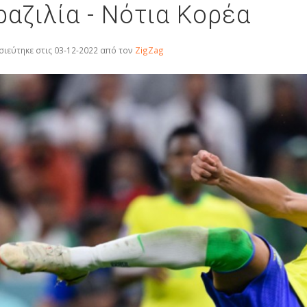
ραζιλία - Νότια Κορέα
ιεύτηκε στις 03-12-2022
από τον
ZigZag