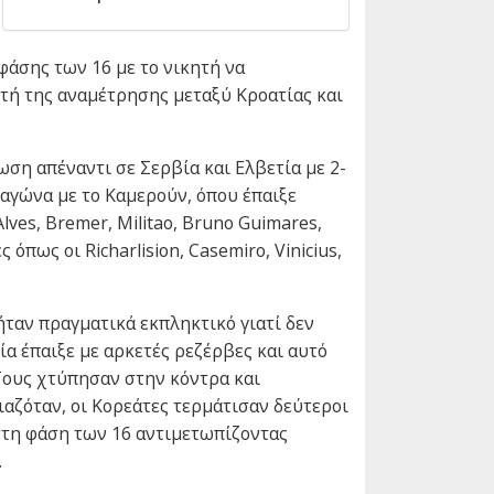
φάσης των 16 με το νικητή να
ητή της αναμέτρησης μεταξύ Κροατίας και
ση απέναντι σε Σερβία και Ελβετία με 2-
ς αγώνα με το Καμερούν, όπου έπαιξε
lves, Bremer, Militao, Bruno Guimares,
 όπως οι Richarlision, Casemiro, Vinicius,
ήταν πραγματικά εκπληκτικό γιατί δεν
α έπαιξε με αρκετές ρεζέρβες και αυτό
 Τους χτύπησαν στην κόντρα και
αζόταν, οι Κορεάτες τερμάτισαν δεύτεροι
 στη φάση των 16 αντιμετωπίζοντας
.