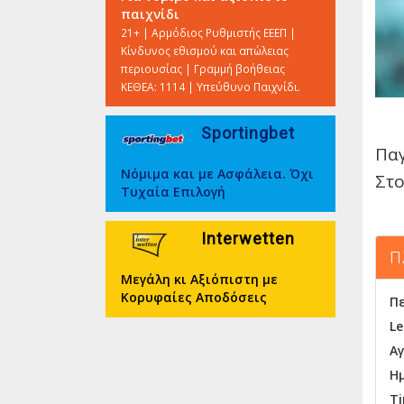
παιχνίδι
21+ | Αρμόδιος Ρυθμιστής ΕΕΕΠ |
Κίνδυνος εθισμού και απώλειας
περιουσίας | Γραμμή βοήθειας
ΚΕΘΕΑ: 1114 | Υπεύθυνο Παιχνίδι.
Sportingbet
Παγ
Νόμιμα και με Ασφάλεια. Όχι
Στο
Τυχαία Επιλογή
Interwetten
Π
Μεγάλη κι Αξιόπιστη με
Κορυφαίες Αποδόσεις
Π
L
Α
Η
Ti