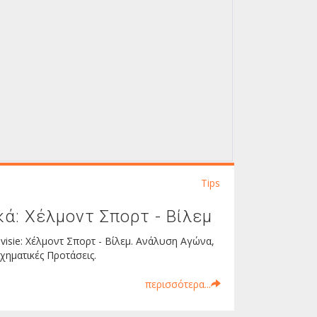
Tips
ά: Χέλμοντ Σπορτ - Βίλεμ
ivisie: Χέλμοντ Σπορτ - Βίλεμ. Ανάλυση Αγώνα,
χηματικές Προτάσεις.
περισσότερα...