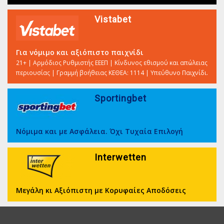
Vistabet
Για νόμιμο και αξιόπιστο παιχνίδι
21+ | Αρμόδιος Ρυθμιστής ΕΕΕΠ | Κίνδυνος εθισμού και απώλειας
περιουσίας | Γραμμή βοήθειας ΚΕΘΕΑ: 1114 | Υπεύθυνο Παιχνίδι.
Sportingbet
Νόμιμα και με Ασφάλεια. Όχι Τυχαία Επιλογή
Interwetten
Μεγάλη κι Αξιόπιστη με Κορυφαίες Αποδόσεις