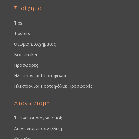
Στοίχημα
Tips
Tipsters
Θεωρία Στοιχήματος
Bookmakers
Προσφορές
Ηλεκτρονικά Πορτοφόλια
Ηλεκτρονικά Πορτοφόλια: Προσφορές
Διαγωνισμοί
Τι είναι οι Διαγωνισμοί;
Διαγωνισμοί σε εξέλιξη
Κουπόνι