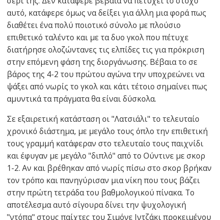
σερί της. Δεν κατάφερε βέβαια να πετύχει το στόχο
αυτό, κατάφερε όμως να δείξει για άλλη μια φορά πως
διαθέτει ένα πολύ ποιοτικό σύνολο με πλούσιο
επιθετικό ταλέντο και με τα δυο γκολ που πέτυχε
διατήρησε ολοζώντανες τις ελπίδες τις για πρόκριση
στην επόμενη φάση της διοργάνωσης. Βέβαια το σε
βάρος της 4-2 του πρώτου αγώνα την υποχρεώνει να
ψάξει από νωρίς το γκολ και κάτι τέτοιο σημαίνει πως
αμυντικά τα πράγματα θα είναι δύσκολα.
Σε εξαιρετική κατάσταση οι "Λατσιάλι" το τελευταίο
χρονικό διάστημα, με μεγάλο τους όπλο την επιθετική
τους γραμμή κατάφεραν στο τελευταίο τους παιχνίδι
και έφυγαν με μεγάλο "διπλό" από το Ούντινε με σκορ
1-2. Αν και βρέθηκαν από νωρίς πίσω στο σκορ βρήκαν
τον τρόπο και πανηγύρισαν μια νίκη που τους βάζει
στην πρώτη τετράδα του βαθμολογικού πίνακα. Το
αποτέλεσμα αυτό σίγουρα δίνει την ψυχολογική
"ντόπα" στους παίχτες του Σιμόνε Ιντζάκι προκειμένου