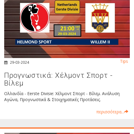
Tips
29-03-2024
Προγνωστικά: Χέλμοντ Σπορτ -
Βίλεμ
Ολλανδία - Eerste Divisie: Χέλμοντ Σπορτ - Βίλεμ. Ανάλυση
Αγώνα, Προγνωστικά & Στοιχηματικές Προτάσεις.
περισσότερα...