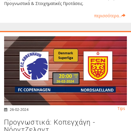
Προγνωστικά & Στοιχηματικές Προτάσεις.
περισσότερα...
Tips
26-02-2024
Προγνωστικά: Κοπεγχάγη -
Νόρντζελαντ