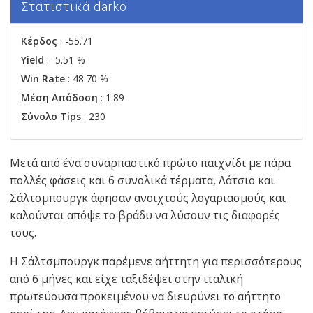
Στατιστικά darko
Κέρδος
: -55.71
Yield
: -5.51 %
Win Rate
: 48.70 %
Μέση Απόδοση
: 1.89
Σύνολο Tips
: 230
Μετά από ένα συναρπαστικό πρώτο παιχνίδι με πάρα
πολλές φάσεις και 6 συνολικά τέρματα, Λάτσιο και
Σάλτσμπουργκ άφησαν ανοιχτούς λογαριασμούς και
καλούνται απόψε το βράδυ να λύσουν τις διαφορές
τους.
Η Σάλτσμπουργκ παρέμενε αήττητη για περισσότερους
από 6 μήνες και είχε ταξιδέψει στην ιταλική
πρωτεύουσα προκειμένου να διευρύνει το αήττητο