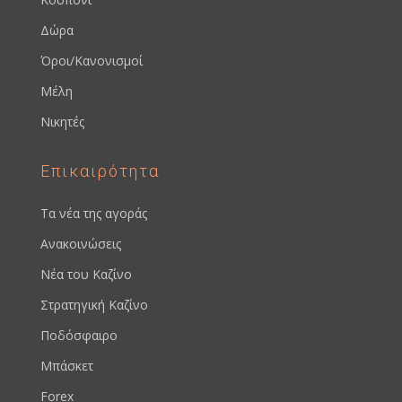
Δώρα
Όροι/Κανονισμοί
Μέλη
Νικητές
Επικαιρότητα
Τα νέα της αγοράς
Ανακοινώσεις
Νέα του Καζίνο
Στρατηγική Καζίνο
Ποδόσφαιρο
Μπάσκετ
Forex