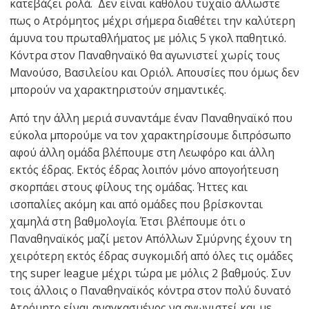
κατεβάζει ρολά. Δεν είναι καθόλου τυχαίο άλλωστε
πως ο Ατρόμητος μέχρι σήμερα διαθέτει την καλύτερη
άμυνα του πρωταθλήματος με μόλις 5 γκολ παθητικό.
Κόντρα στον Παναθηναϊκό θα αγωνιστεί χωρίς τους
Μανούσο, Βασιλείου και Οριόλ. Απουσίες που όμως δεν
μπορούν να χαρακτηριστούν σημαντικές.
Από την άλλη μεριά συναντάμε έναν Παναθηναϊκό που
εύκολα μπορούμε να τον χαρακτηρίσουμε διπρόσωπο
αφού άλλη ομάδα βλέπουμε στη Λεωφόρο και άλλη
εκτός έδρας. Εκτός έδρας λοιπόν μόνο απογοήτευση
σκορπάει στους φίλους της ομάδας. Ήττες και
ισοπαλίες ακόμη και από ομάδες που βρίσκονται
χαμηλά στη βαθμολογία. Έτσι βλέπουμε ότι ο
Παναθηναϊκός μαζί μετον Απόλλων Σμύρνης έχουν τη
χειρότερη εκτός έδρας συγκομιδή από όλες τις ομάδες
της super league μέχρι τώρα με μόλις 2 βαθμούς. Συν
τοις άλλοις ο Παναθηναϊκός κόντρα στον πολύ δυνατό
Ατρόμητο είναι αναγκασμένος να αγωνιστεί και με