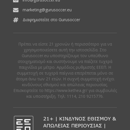
marketing@gurusoccer.eu
Διαφημιστείτε στο Gurusoccer
Πρέπει να είστε 21 χρονών ή περισσότερο για να
χρησιμοποιείσετε αυτή την ιστοσελίδα. Στο
Gurusoccer.eu υποστηρίζουμε τον υπεύθυνο
στοιχηματισμό και συστήνουμε να παίζετε τυχερά
παιχνίδια με μέτρο. Αρμόδιος ρυθμιστής ΕΕΕΠ. Η
συμμετοχή σε τυχερά παίγνια επιτρέπεται μόνο σε
άτομα άνω των 21 ετών. Η συχνή συμμετοχή ενέχει
κινδύνους εθισμού και απώλειας περιουσίας.
Eπισκεφτείτε το https://www.kethea.gr/ για συμβουλές
και υποστήριξη. Tηλ: 1114, 210 9215776.