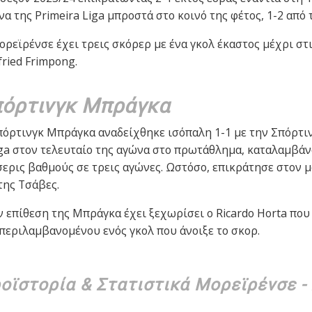
α της Primeira Liga μπροστά στο κοινό της φέτος, 1-2 από 
ρεϊρένσε έχει τρεις σκόρερ με ένα γκολ έκαστος μέχρι στι
ried Frimpong.
πόρτινγκ Μπράγκα
πόρτινγκ Μπράγκα αναδείχθηκε ισόπαλη 1-1 με την Σπόρτιν
ga στον τελευταίο της αγώνα στο πρωτάθλημα, καταλαμβάνο
σερις βαθμούς σε τρεις αγώνες. Ωστόσο, επικράτησε στον μ
της Τσάβες.
ν επίθεση της Μπράγκα έχει ξεχωρίσει ο Ricardo Horta που
περιλαμβανομένου ενός γκολ που άνοιξε το σκορ.
οϊστορία & Στατιστικά Μορεϊρένσε -