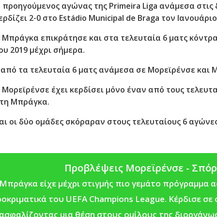
 προηγούμενος αγώνας της Primeira Liga ανάμεσα στις
ερδίζει 2-0 στο Estádio Municipal de Braga τον Ιανουάριο
 Μπράγκα επικράτησε και στα τελευταία 6 ματς κόντρ
ου 2019 μέχρι σήμερα.
 από τα τελευταία 6 ματς ανάμεσα σε Μορεϊρένσε και Μ
 Μορεϊρένσε έχει κερδίσει μόνο έναν από τους τελευτα
τη Μπράγκα.
αι οι δύο ομάδες σκόραραν στους τελευταίους 6 αγώνες
Προβλέψεις Μορεϊρένσε - Σπό
Μπράγκα είχε μέχρι στιγμής πιο γεμάτο πρόγραμμα α
οκριματικά του UEFA Champions League. Κέρδισε σε
ασφαλίζοντας μια θέση στους ομίλους της διοργάνω