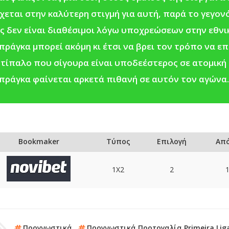
χεται στην καλύτερη στιγμή για αυτή, παρά το γεγον
ς δεν είναι διαθέσιμοι λόγω υποχρεώσεων στην εθνι
ράγκα μπορεί ακόμη κι έτσι να βρει τον τρόπο να επ
τίπαλο που σίγουρα είναι υποδεέστερος σε ατομική π
ράγκα φαίνεται αρκετά πιθανή σε αυτόν τον αγώνα.
Bookmaker
Τύπος
Επιλογή
Απ
1X2
2
1
Προγνωστικά
Προγνωστικά Πορτογαλία Primeira Lig