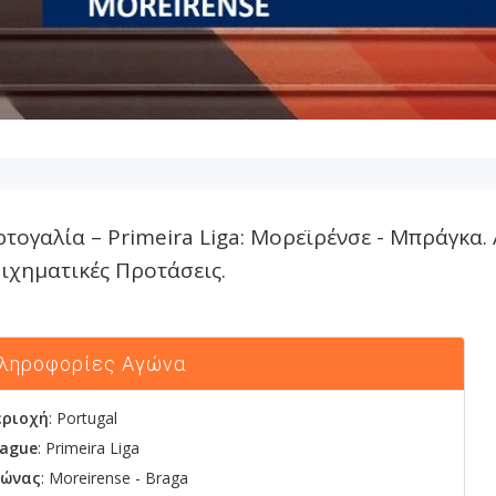
τογαλία – Primeira Liga: Μορεϊρένσε - Μπράγκα
ιχηματικές Προτάσεις.
ληροφορίες Αγώνα
εριοχή
: Portugal
eague
: Primeira Liga
γώνας
:
Moreirense
-
Braga