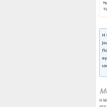
Η
Ti
Η 
Jo
Πο
αγ
ισ
Μ
Η Μ
στη