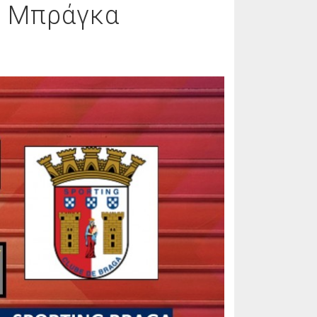
- Μπράγκα