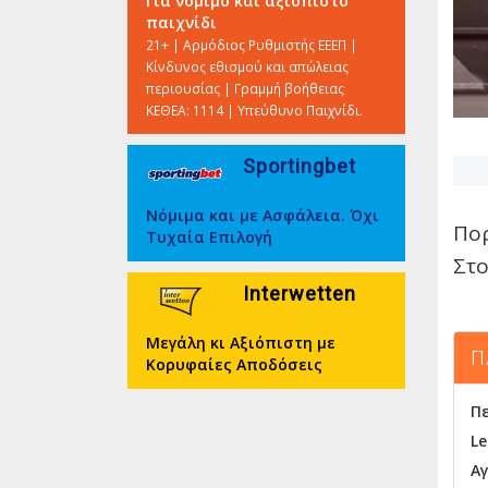
Για νόμιμο και αξιόπιστο
παιχνίδι
21+ | Αρμόδιος Ρυθμιστής ΕΕΕΠ |
Κίνδυνος εθισμού και απώλειας
περιουσίας | Γραμμή βοήθειας
ΚΕΘΕΑ: 1114 | Υπεύθυνο Παιχνίδι.
Sportingbet
Νόμιμα και με Ασφάλεια. Όχι
Πορ
Τυχαία Επιλογή
Στο
Interwetten
Μεγάλη κι Αξιόπιστη με
Π
Κορυφαίες Αποδόσεις
Π
L
Α