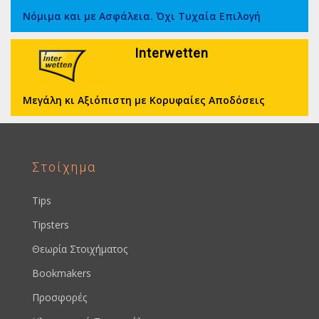
Νόμιμα και με Ασφάλεια. Όχι Τυχαία Επιλογή
Interwetten
Μεγάλη κι Αξιόπιστη με Κορυφαίες Αποδόσεις
Στοίχημα
Tips
Tipsters
Θεωρία Στοιχήματος
Bookmakers
Προσφορές