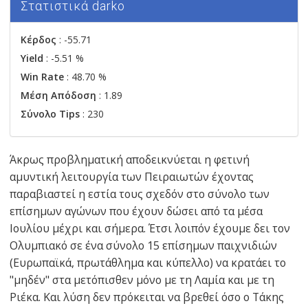
Στατιστικά darko
Κέρδος
: -55.71
Yield
: -5.51 %
Win Rate
: 48.70 %
Μέση Απόδοση
: 1.89
Σύνολο Tips
: 230
Άκρως προβληματική αποδεικνύεται η φετινή
αμυντική λειτουργία των Πειραιωτών έχοντας
παραβιαστεί η εστία τους σχεδόν στο σύνολο των
επίσημων αγώνων που έχουν δώσει από τα μέσα
Ιουλίου μέχρι και σήμερα. Έτσι λοιπόν έχουμε δει τον
Ολυμπιακό σε ένα σύνολο 15 επίσημων παιχνιδιών
(Ευρωπαϊκά, πρωτάθλημα και κύπελλο) να κρατάει το
"μηδέν" στα μετόπισθεν μόνο με τη Λαμία και με τη
Ριέκα. Και λύση δεν πρόκειται να βρεθεί όσο ο Τάκης