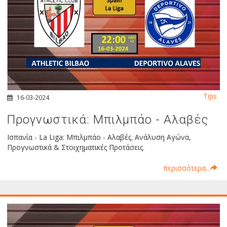
Tips
16-03-2024
Προγνωστικά: Μπιλμπάο - Αλαβές
Ισπανία - La Liga: Μπιλμπάο - Αλαβές. Ανάλυση Αγώνα,
Προγνωστικά & Στοιχηματικές Προτάσεις.
περισσότερα...