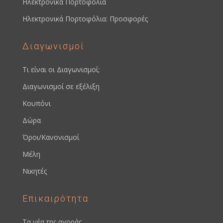
Ηλεκτρονικά Πορτοφόλια
Ηλεκτρονικά Πορτοφόλια: Προσφορές
Διαγωνισμοί
Τι είναι οι Διαγωνισμοί;
Διαγωνισμοί σε εξέλιξη
Κουπόνι
Δώρα
Όροι/Κανονισμοί
Μέλη
Νικητές
Επικαιρότητα
Τα νέα της αγοράς