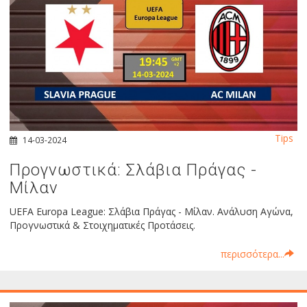
Tips
14-03-2024
Προγνωστικά: Σλάβια Πράγας -
Μίλαν
UEFA Europa League: Σλάβια Πράγας - Μίλαν. Ανάλυση Αγώνα,
Προγνωστικά & Στοιχηματικές Προτάσεις.
περισσότερα...