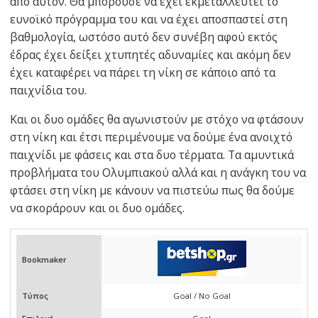
από αυτόν. Θα μπορούσε να έχει εκμεταλλευτεί το
ευνοϊκό πρόγραμμα του και να έχει αποσπαστεί στη
βαθμολογία, ωστόσο αυτό δεν συνέβη αφού εκτός
έδρας έχει δείξει χτυπητές αδυναμίες και ακόμη δεν
έχει καταφέρει να πάρει τη νίκη σε κάποιο από τα
παιχνίδια του.
Και οι δυο ομάδες θα αγωνιστούν με στόχο να φτάσουν
στη νίκη και έτσι περιμένουμε να δούμε ένα ανοιχτό
παιχνίδι με φάσεις και στα δυο τέρματα. Τα αμυντικά
προβλήματα του Ολυμπιακού αλλά και η ανάγκη του να
φτάσει στη νίκη με κάνουν να πιστεύω πως θα δούμε
να σκοράρουν και οι δυο ομάδες.
Bookmaker
Τύπος
Goal / No Goal