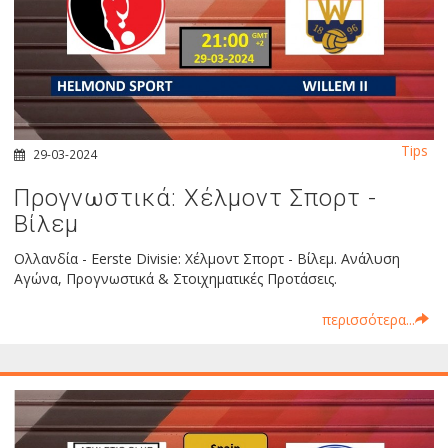
Tips
29-03-2024
Προγνωστικά: Χέλμοντ Σπορτ -
Βίλεμ
Ολλανδία - Eerste Divisie: Χέλμοντ Σπορτ - Βίλεμ. Ανάλυση
Αγώνα, Προγνωστικά & Στοιχηματικές Προτάσεις.
περισσότερα...