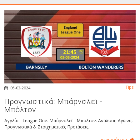
Tips
05-03-2024
Προγνωστικά: Μπάρνσλεϊ -
Μπόλτον
Αγγλία - League One: Μπάρνσλεϊ - Μπόλτον. Ανάλυση Αγώνα,
Προγνωστικά & Στοιχηματικές Προτάσεις.
περισσότερα...