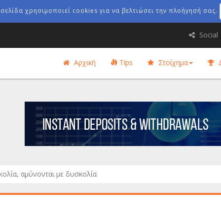
οσελίδα χρησιμοποιεί cookies για να βελτιώσει την πλοήγησή σας.
Social
Αρχική
Tips
Στοίχημα
Δ
κολία, αμύνονται με δυσκολία