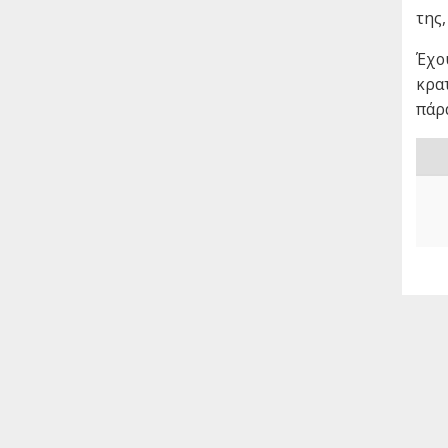
της,
Έχο
κρατ
πάρα