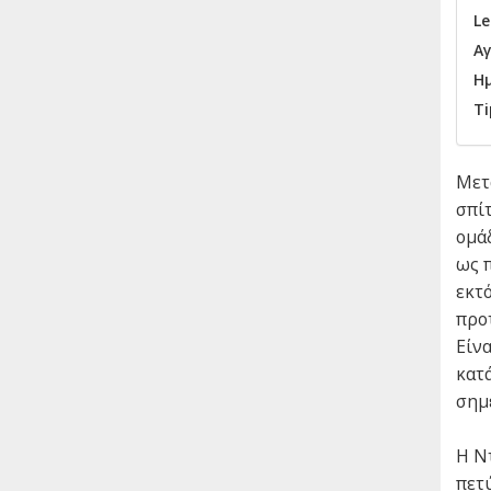
L
Α
Η
Ti
Μετά
σπίτ
ομάδ
ως π
εκτό
προ
Είνα
κατ
σημε
Η Ν
πετ