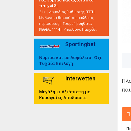
παιχνίδι
21+ | Αρμόδιος Ρυθμιστής ΕΕΕΠ |
Κίνδυνος εθισμού και απώλειας
περιουσίας | Γραμμή βοήθειας
ΚΕΘΕΑ: 1114 | Υπεύθυνο Παιχνίδι.
Sportingbet
Νόμιμα και με Ασφάλεια. Όχι
Τυχαία Επιλογή
Interwetten
Πλο
παι
Μεγάλη κι Αξιόπιστη με
Κορυφαίες Αποδόσεις
Π
Π