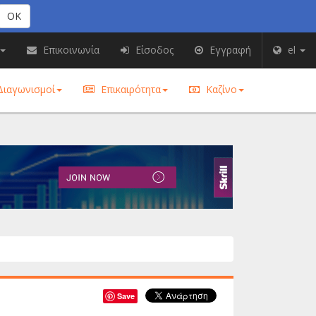
OK
Επικοινωνία
Είσοδος
Εγγραφή
el
ιαγωνισμοί
Επικαιρότητα
Καζίνο
Save