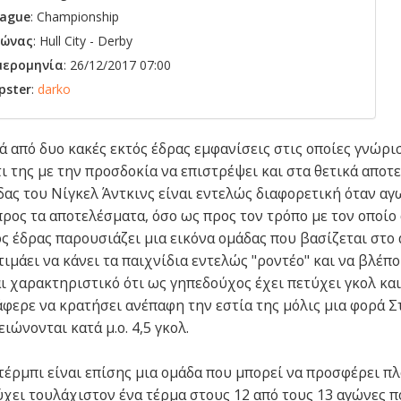
eague
: Championship
γώνας
:
Hull City
-
Derby
μερομηνία
: 26/12/2017 07:00
pster
:
darko
 από δυο κακές εκτός έδρας εμφανίσεις στις οποίες γνώρισ
ι της με την προσδοκία να επιστρέψει και στα θετικά αποτε
ας του Νίγκελ Άντκινς είναι εντελώς διαφορετική όταν αγω
ρος τα αποτελέσματα, όσο ως προς τον τρόπο με τον οποίο 
ς έδρας παρουσιάζει μια εικόνα ομάδας που βασίζεται στο 
τιμάει να κάνει τα παιχνίδια εντελώς "ροντέο" και να βλέ
ι χαρακτηριστικό ότι ως γηπεδούχος έχει πετύχει γκολ και
άφερε να κρατήσει ανέπαφη την εστία της μόλις μια φορά Σ
ιώνονται κατά μ.ο. 4,5 γκολ.
τέρμπι είναι επίσης μια ομάδα που μπορεί να προσφέρει πλ
ύχει τουλάχιστον ένα τέρμα στους 12 από τους 13 αγώνες π