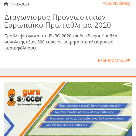
Ανακοινώσεις
11-06-2021
Διαγωνισμός Προγνωστικών
Ευρωπαϊκό Πρωτάθλημα 2020
Πρόβλεψε σωστά στο EURO 2020 και διεκδίκησε έπαθλα
συνολικής αξίας 300 ευρώ σε μετρητά στο ηλεκτρονικό
πορτοφόλι σου.
περισσότερα...