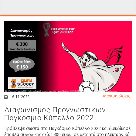
Ανακοινώσεις
16-11-2022
Διαγωνισμός Προγνωστικών
Παγκόσμιο Κύπελλο 2022
Πρόβλεψε σωστά στο Παγκόσμιο Κύπελλο 2022 και διεκδίκησε
έπαθλα συνολικής αξίας 300 ευρώ σε μετρητά στο ηλεκτρονικό