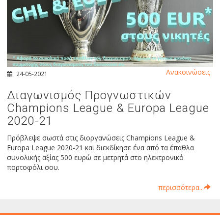
Ανακοινώσεις
24-05-2021
Διαγωνισμός Προγνωστικών
Champions League & Europa League
2020-21
Πρόβλεψε σωστά στις διοργανώσεις Champions League &
Europa League 2020-21 και διεκδίκησε ένα από τα έπαθλα
συνολικής αξίας 500 ευρώ σε μετρητά στο ηλεκτρονικό
πορτοφόλι σου.
περισσότερα...