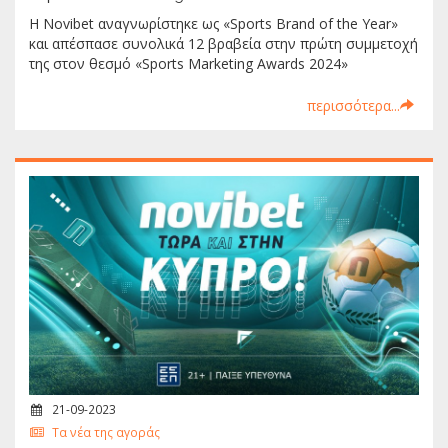
Η Νοvibet αναγνωρίστηκε ως «Sports Brand of the Year»
και απέσπασε συνολικά 12 βραβεία στην πρώτη συμμετοχή
της στον θεσμό «Sports Marketing Awards 2024»
περισσότερα...
21-09-2023
Τα νέα της αγοράς