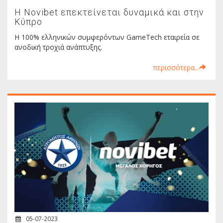
H Novibet επεκτείνεται δυναμικά και στην
Κύπρο
Η 100% ελληνικών συμφερόντων GameTech εταιρεία σε
ανοδική τροχιά ανάπτυξης.
περισσότερα...
05-07-2023