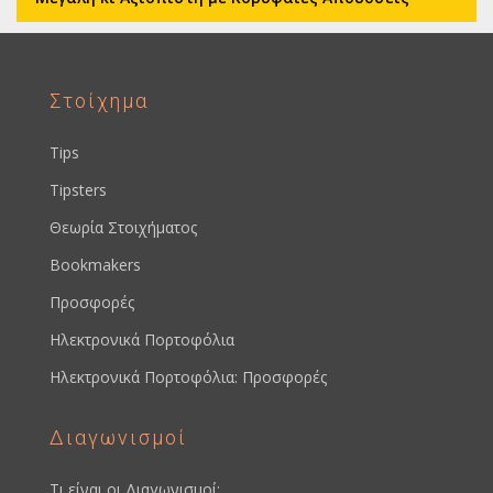
Στοίχημα
Tips
Tipsters
Θεωρία Στοιχήματος
Bookmakers
Προσφορές
Ηλεκτρονικά Πορτοφόλια
Ηλεκτρονικά Πορτοφόλια: Προσφορές
Διαγωνισμοί
Τι είναι οι Διαγωνισμοί;