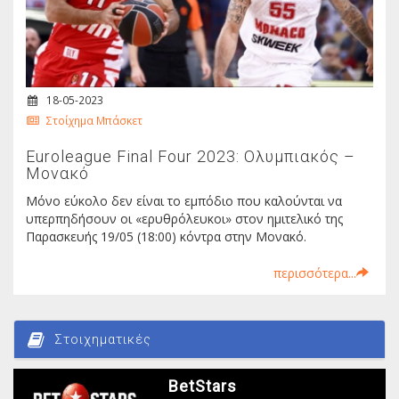
18-05-2023
Στοίχημα Μπάσκετ
Euroleague Final Four 2023: Ολυμπιακός –
Μονακό
Μόνο εύκολο δεν είναι το εμπόδιο που καλούνται να
υπερπηδήσουν οι «ερυθρόλευκοι» στον ημιτελικό της
Παρασκευής 19/05 (18:00) κόντρα στην Μονακό.
περισσότερα...
Στοιχηματικές
BetStars