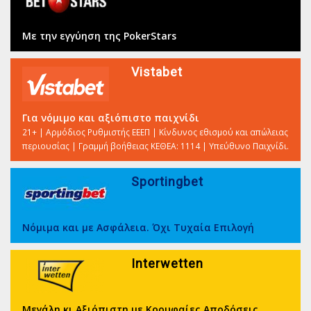
Με την εγγύηση της PokerStars
Vistabet
Για νόμιμο και αξιόπιστο παιχνίδι
21+ | Αρμόδιος Ρυθμιστής ΕΕΕΠ | Κίνδυνος εθισμού και απώλειας
περιουσίας | Γραμμή βοήθειας ΚΕΘΕΑ: 1114 | Υπεύθυνο Παιχνίδι.
Sportingbet
Νόμιμα και με Ασφάλεια. Όχι Τυχαία Επιλογή
Interwetten
Μεγάλη κι Αξιόπιστη με Κορυφαίες Αποδόσεις