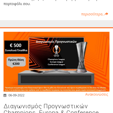
πορτοφόλι σου.
περισσότερα...
Ανακοινώσεις
06-09-2022
Διαγωνισμός Προγνωστικών
Champions, Europa & Conference