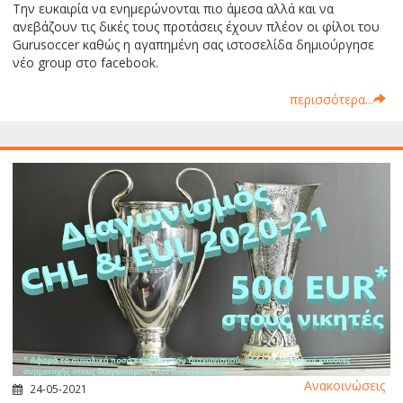
Την ευκαιρία να ενημερώνονται πιο άμεσα αλλά και να
ανεβάζουν τις δικές τους προτάσεις έχουν πλέον οι φίλοι του
Gurusoccer καθώς η αγαπημένη σας ιστοσελίδα δημιούργησε
νέο group στο facebook.
περισσότερα...
Ανακοινώσεις
24-05-2021