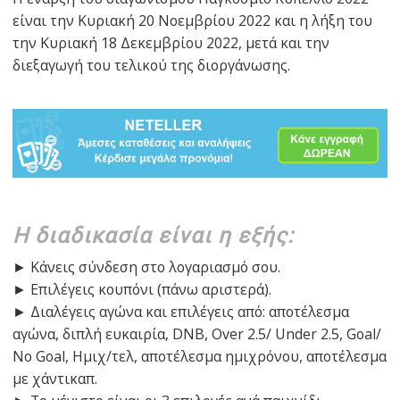
είναι την Κυριακή 20 Νοεμβρίου 2022 και η λήξη του
την Κυριακή 18 Δεκεμβρίου 2022, μετά και την
διεξαγωγή του τελικού της διοργάνωσης.
Η διαδικασία είναι η εξής:
► Κάνεις σύνδεση στο λογαριασμό σου.
► Επιλέγεις κουπόνι (πάνω αριστερά).
► Διαλέγεις αγώνα και επιλέγεις από: αποτέλεσμα
αγώνα, διπλή ευκαιρία, DNB, Over 2.5/ Under 2.5, Goal/
No Goal, Ημιχ/τελ, αποτέλεσμα ημιχρόνου, αποτέλεσμα
με χάντικαπ.