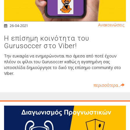
Ανακοινώσεις
26-04-2021
Η επίσημη κοινότητα του
Gurusoccer στο Viber!
Την ευκαιρία να ενημερώνονται πιο άμεσα από ποτέ έχουν
πλέον οι φίλοι του Gurusoccer καθώς η αγαπημένη σας
ιστοσελίδα δημιούργησε το δικό της επίσημο community στο
Viber.
περισσότερα...