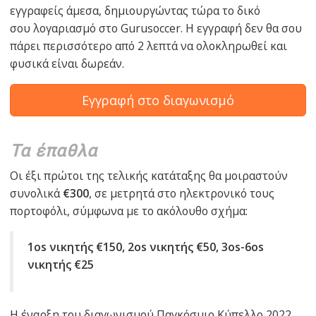
εγγραφείς άμεσα, δημιουργώντας τώρα το δικό
σου λογαριασμό στο Gurusoccer. Η εγγραφή δεν θα σου
πάρει περισσότερο από 2 λεπτά να ολοκληρωθεί και
φυσικά είναι δωρεάν.
Εγγραφή στο διαγωνισμό
Τα έπαθλα
Οι έξι πρώτοι της τελικής κατάταξης θα μοιραστούν
συνολικά
€300
, σε μετρητά στο ηλεκτρονικό τους
πορτοφόλι, σύμφωνα με το ακόλουθο σχήμα:
1os νικητής €150, 2os νικητής €50, 3os-6os
νικητής €25
Η έναρξη του διαγωνισμού Παγκόσμιο Κύπελλο 2022