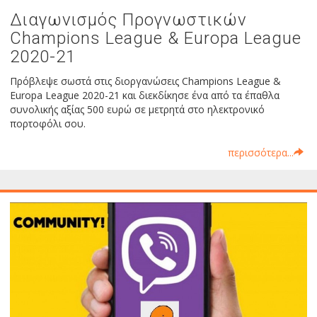
Διαγωνισμός Προγνωστικών
Champions League & Europa League
2020-21
Πρόβλεψε σωστά στις διοργανώσεις Champions League &
Europa League 2020-21 και διεκδίκησε ένα από τα έπαθλα
συνολικής αξίας 500 ευρώ σε μετρητά στο ηλεκτρονικό
πορτοφόλι σου.
περισσότερα...