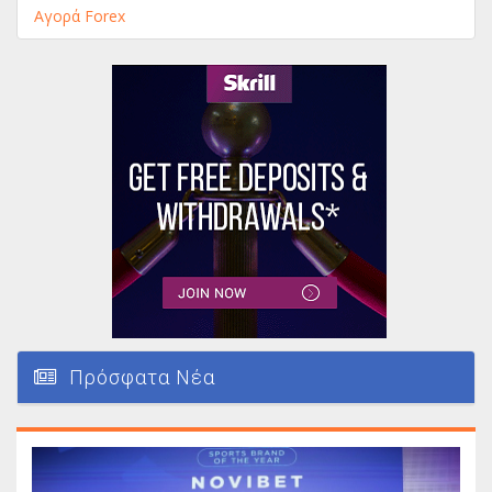
Αγορά Forex
Πρόσφατα Νέα