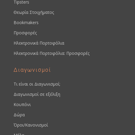
Tipsters
Θεωρία Στοιχήματος
Bookmakers
Προσφορές
Ηλεκτρονικά Πορτοφόλια
Ηλεκτρονικά Πορτοφόλια: Προσφορές
Διαγωνισμοί
Τι είναι οι Διαγωνισμοί;
Διαγωνισμοί σε εξέλιξη
Κουπόνι
Δώρα
Όροι/Κανονισμοί