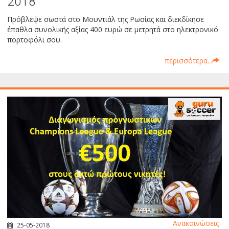
2018
Πρόβλεψε σωστά στο Μουντιάλ της Ρωσίας και διεκδίκησε
έπαθλα συνολικής αξίας 400 ευρώ σε μετρητά στο ηλεκτρονικό
πορτοφόλι σου.
περισσότερα...
Ανακοινώσεις
25-05-2018