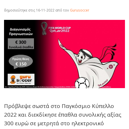
δημοσιεύτηκε στις 16-11-2022
από τον
Gurusoccer
Πρόβλεψε σωστά στο Παγκόσμιο Κύπελλο
2022 και διεκδίκησε έπαθλα συνολικής αξίας
300 ευρώ σε μετρητά στο ηλεκτρονικό