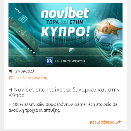
21-09-2023
Τα νέα της αγοράς
H Novibet επεκτείνεται δυναμικά και στην
Κύπρο
Η 100% ελληνικών συμφερόντων GameTech εταιρεία σε
ανοδική τροχιά ανάπτυξης.
περισσότερα...