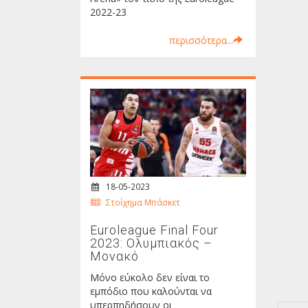
2022-23
περισσότερα...
18-05-2023
Στοίχημα Μπάσκετ
Euroleague Final Four
2023: Ολυμπιακός –
Μονακό
Μόνο εύκολο δεν είναι το
εμπόδιο που καλούνται να
υπερπηδήσουν οι