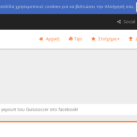
οσελίδα χρησιμοποιεί cookies για να βελτιώσει την πλοήγησή σας.
Social
Αρχική
Tips
Στοίχημα
Δ
 γκρουπ του Gurusoccer στο facebook!