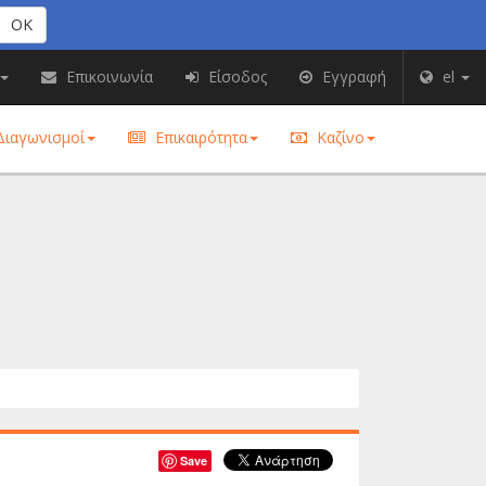
OK
Επικοινωνία
Είσοδος
Εγγραφή
el
ιαγωνισμοί
Επικαιρότητα
Καζίνο
Save