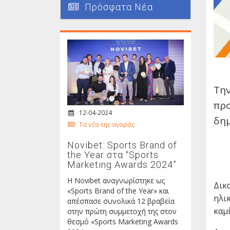
Πρόσφατα Νέα
Την
προ
12-04-2024
δημ
Τα νέα της αγοράς
Novibet: Sports Brand of
the Year στα “Sports
Marketing Awards 2024”
Η Νοvibet αναγνωρίστηκε ως
Δικ
«Sports Brand of the Year» και
ηλικ
απέσπασε συνολικά 12 βραβεία
καμ
στην πρώτη συμμετοχή της στον
θεσμό «Sports Marketing Awards