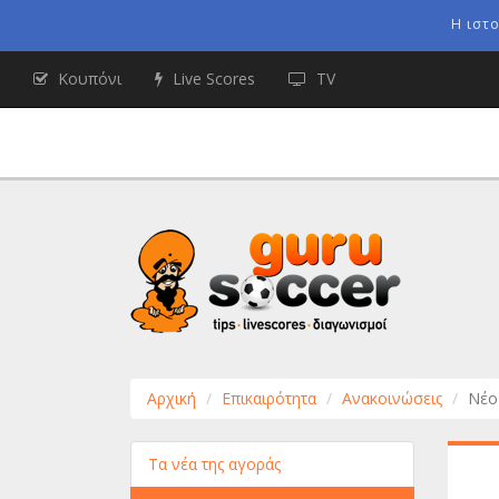
Η ιστ
Κουπόνι
Live Scores
TV
Αρχική
Επικαιρότητα
Ανακοινώσεις
Νέο
Τα νέα της αγοράς