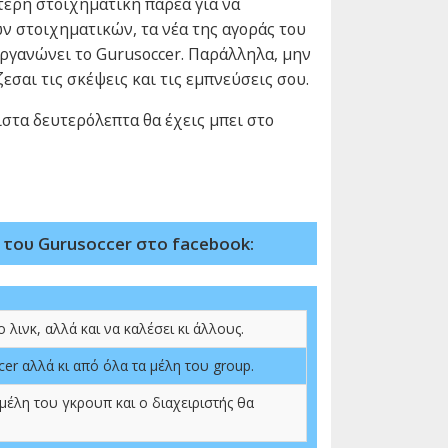
τερη στοιχηματική παρέα για να
ν στοιχηματικών, τα νέα της αγοράς του
οργανώνει το Gurusoccer. Παράλληλα, μην
εσαι τις σκέψεις και τις εμπνεύσεις σου.
ιστα δευτερόλεπτα θα έχεις μπει στο
 του Gurusoccer στο facebook:
λινκ, αλλά και να καλέσει κι άλλους.
er αλλά κι από όλα τα μέλη του group.
έλη του γκρουπ και ο διαχειριστής θα