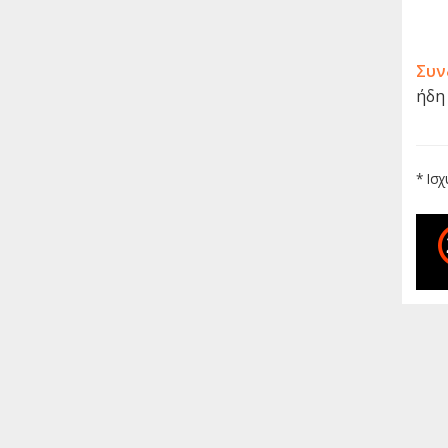
Συν
ήδη
* Ισ