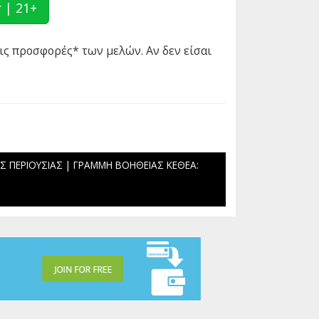
 | 21+
τις προσφορές* των μελών. Αν δεν είσαι
.
Σ ΠΕΡΙΟΥΣΙΑΣ | ΓΡΑΜΜΗ ΒΟΗΘΕΙΑΣ ΚΕΘΕΑ: