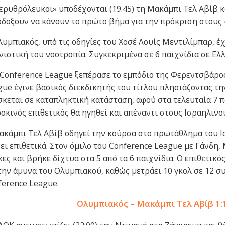
«ερυθρόλευκοι» υποδέχονται (19.45) τη Μακάμπι Τελ Αβίβ κ
οδοξούν να κάνουν το πρώτο βήμα για την πρόκριση στους 
υμπιακός, υπό τις οδηγίες του Χοσέ Λουίς Μεντιλίμπαρ, έχ
νιστική του νοοτροπία. Συγκεκριμένα σε 6 παιχνίδια σε Ελ
Conference League ξεπέρασε το εμπόδιο της Φερεντσβάρος μ
gue έγινε βασικός διεκδικητής του τίτλου πλησιάζοντας τη
κεται σε καταπληκτική κατάσταση, αφού στα τελευταία 7 πα
οκινός επιθετικός θα ηγηθεί και απέναντι στους Ισραηλινο
ακάμπι Τελ Αβίβ οδηγεί την κούρσα στο πρωτάθλημα του Ισρ
ζει επιθετικά. Στον όμιλο του Conference League με Γάνδη
κες και βρήκε δίχτυα στα 5 από τα 6 παιχνίδια. Ο επιθετικ
 την άμυνα του Ολυμπιακού, καθώς μετράει 10 γκολ σε 12 σ
ference League.
Ολυμπιακός – Μακάμπι Τελ Αβίβ 1:1.