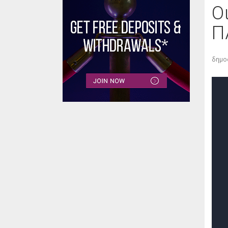
Ο
Π
δημοσ