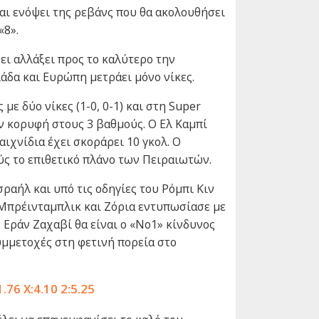
αι ενόψει της ρεβάνς που θα ακολουθήσει
«8».
ει αλλάξει προς το καλύτερο την
λάδα και Ευρώπη μετράει μόνο νίκες.
ε δύο νίκες (1-0, 0-1) και στη Super
ν κορυφή στους 3 βαθμούς. Ο Ελ Καμπί
ιχνίδια έχει σκοράρει 10 γκολ. Ο
ύς το επιθετικό πλάνο των Πειραιωτών.
αήλ και υπό τις οδηγίες του Ρόμπι Κιν
, Μπρέινταμπλικ και Ζόρια εντυπωσίασε με
ός Εράν Ζαχαβί θα είναι ο «Νο1» κίνδυνος
υμμετοχές στη φετινή πορεία στο
76 Χ:4.10 2:5.25