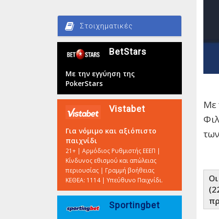
Στοιχηματικές
BetStars
Με την εγγύηση της
PokerStars
Με 
Vistabet
Φιλ
Για νόμιμο και αξιόπιστο
των
παιχνίδι
21+ | Αρμόδιος Ρυθμιστής ΕΕΕΠ |
Κίνδυνος εθισμού και απώλειας
περιουσίας | Γραμμή βοήθειας
Οι
ΚΕΘΕΑ: 1114 | Υπεύθυνο Παιχνίδι.
(2
πρ
Sportingbet