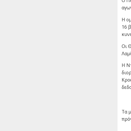
Ο Π
αγω
Η ο
16 
κυν
Οι 
Λαμ
Η Ν
διορ
Κρο
δεδ
Τα 
πρό