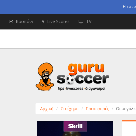
Η ιστ
Κουπόνι
Live Scores
TV
Αρχική
Στοίχημα
Προσφορές
Οι μεγάλε