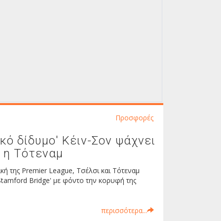
Προσφορές
κό δίδυμο' Κέιν-Σον ψάχνει
 η Τότεναμ
ική της Premier League, Τσέλσι και Τότεναμ
tamford Bridge' με φόντο την κορυφή της
περισσότερα...