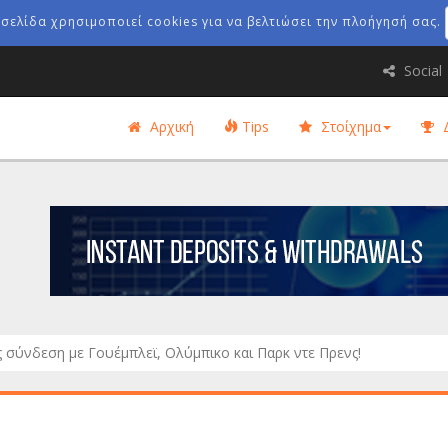
οσελίδα χρησιμοποιεί cookies για να βελτιώσει την πλοήγησή σας.
Social
Αρχική
Tips
Στοίχημα
Δ
 σύνδεση με Γουέμπλεϊ, Ολύμπικο και Παρκ ντε Πρενς!