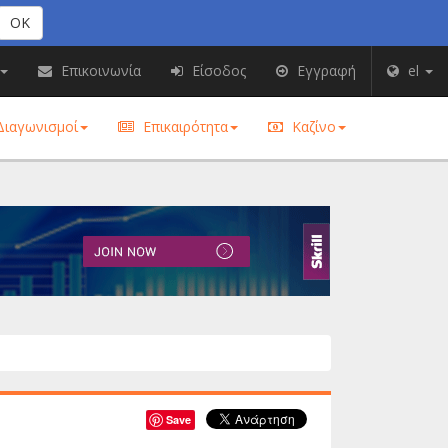
OK
Επικοινωνία
Είσοδος
Εγγραφή
el
ιαγωνισμοί
Επικαιρότητα
Καζίνο
Save