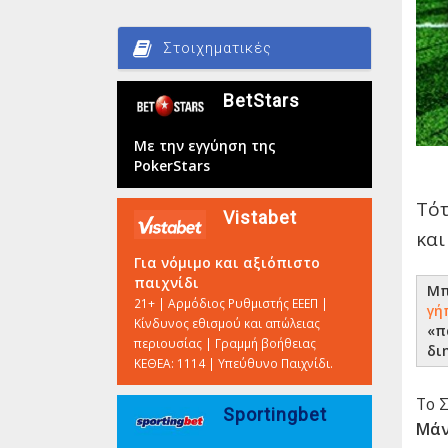
Στοιχηματικές
BetStars
Με την εγγύηση της
PokerStars
Τότ
Vistabet
και
Για νόμιμο και αξιόπιστο
παιχνίδι
Μπ
21+ | Αρμόδιος Ρυθμιστής ΕΕΕΠ |
γή
Κίνδυνος εθισμού και απώλειας
«π
περιουσίας | Γραμμή βοήθειας
δι
ΚΕΘΕΑ: 1114 | Υπεύθυνο Παιχνίδι.
To 
Sportingbet
Μάν