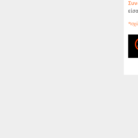
Συν
είσα
*Ισχ