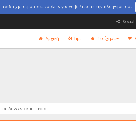
οσελίδα χρησιμοποιεί cookies για να βελτιώσει την πλοήγησή σας.
Social
Αρχική
Tips
Στοίχημα
Δ
e' σε Λονδίνο και Παρίσι