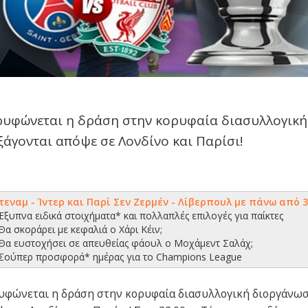
υφώνεται η δράση στην κορυφαία διασυλλογική δ
ξάγονται απόψε σε Λονδίνο και Παρίσι!
τεναμ - Ίντερ και Παρί Σεν Ζερμέν - Λίβερπουλ με πάνω από 
ξυπνα ειδικά στοιχήματα* και πολλαπλές επιλογές για παίκτες
α σκοράρει με κεφαλιά ο Χάρι Κέιν;
Θα ευστοχήσει σε απευθείας φάουλ ο Μοχάμεντ Σαλάχ;
Σούπερ προσφορά* ημέρας για το Champions League
υφώνεται η δράση στην κορυφαία διασυλλογική διοργάνωση,